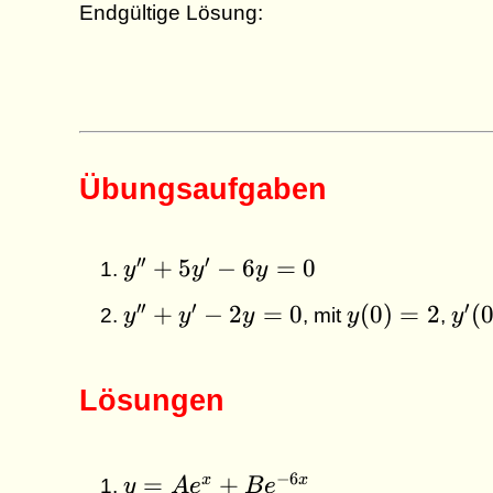
Endgültige Lösung:
Übungsaufgaben
y''+5y'-6y=0
′′
′
+
5
−
6
=
0
y
y
y
y''+y'-2y=0
y(0)=2
y'(
′′
′
′
+
−
2
=
0
(
0
)
=
2
(
y
y
y
, mit
y
,
y
Lösungen
y=Ae^{x}+Be^{-6x}
−
6
=
+
x
x
y
A
e
B
e