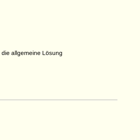
t die allgemeine Lösung
e^{k_2 x}