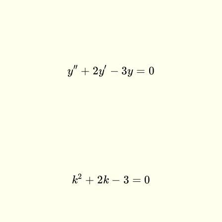
′′
′
+
2
−
y'' + 2y' - 3y = 0
3
=
0
y
y
y
2
+
2
k^2 + 2k - 3 = 0
−
3
=
0
k
k