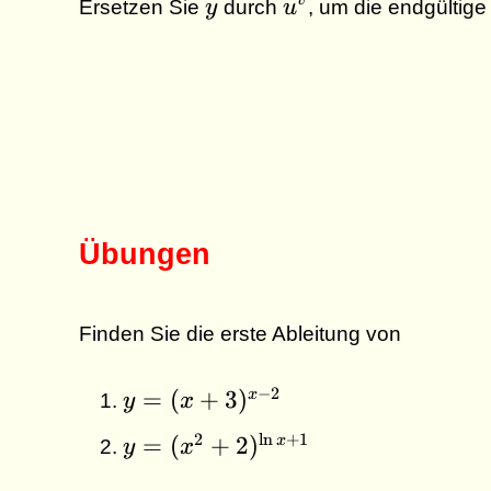
v
Ersetzen Sie
y
durch
u
, um die endgültige
Übungen
Finden Sie die erste Ableitung von
y =
−
2
=
(
+
3
)
x
y
x
(x+3)^{x
y =
2
l
n
+
1
=
(
+
2
)
x
y
x
- 2}
(x^2+2)^{\ln