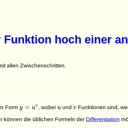
r Funktion hoch einer a
it allen Zwischenschritten.
y =
u
v
=
v
der Form
y
u
, wobei
u
und
v
Funktionen sind, we
u^v
r können die üblichen Formeln der
Differentiation
mög