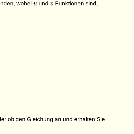
u
v
inden, wobei
u
und
v
Funktionen sind,
 der obigen Gleichung an und erhalten Sie