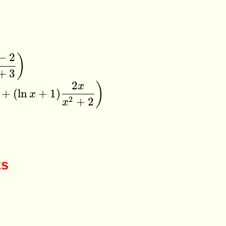
−
2
)
+
3
2
)
x
+
(
l
n
+
1
)
x
2
+
2
x
ks