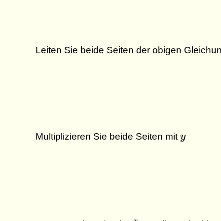
Leiten Sie beide Seiten der obigen Gleich
y
Multiplizieren Sie beide Seiten mit
y
y
u^v