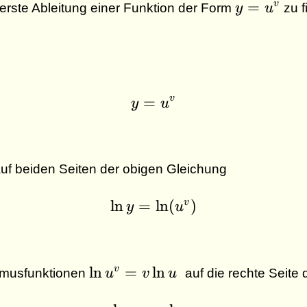
y =
=
v
 erste Ableitung einer Funktion der Form
y
u
zu f
u^v
v
=
y = u^v
y
u
uf beiden Seiten der obigen Gleichung
v
l
n
=
\ln y = \ln (u^v)
l
n
(
)
y
u
\ln
l
n
=
l
n
v
hmusfunktionen
u
v
u
auf die rechte Seite
u^v
= v