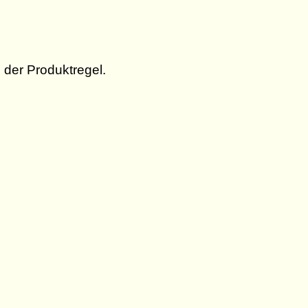
der Produktregel.
c{1}{y} = \dfrac{dv}{dx} \ln u + v \dfrac
eft( \dfrac{dv}{dx} \ln u + v \dfrac{du}{d