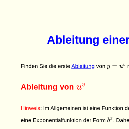
Ableitung eine
y =
=
v
Finden Sie die erste
Ableitung
von
y
u
m
u^v
u^v
v
Ableitung von
u
Hinweis
: Im Allgemeinen ist eine Funktion 
b^x
x
eine Exponentialfunktion der Form
b
. Dahe