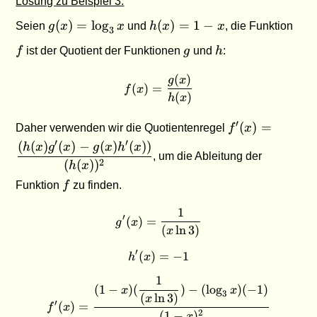
Lösung zu Beispiel 3:
g(x) =
h(x)
f
(
)
=
l
o
g
(
)
=
1
−
Seien
g
x
x
und
h
x
x
, die Funktion
3
\log_3
= 1
g
h
f
ist der Quotient der Funktionen
g
und
h
:
x
- x
(
)
f(x) = \dfrac{g(x)}{h(x)}
g
x
(
)
=
f
x
(
)
h
x
f '(x) =
′
(
)
=
Daher verwenden wir die Quotientenregel
f
x
\dfrac{(h(x)
′
′
(
(
)
(
)
−
(
)
(
))
h
x
g
x
g
x
h
x
g '(x) - g(x)
, um die Ableitung der
2
(
(
)
)
h
x
h '(x))}
f
Funktion
f
zu finden.
{(h(x))^2}
1
g '(x) = \dfrac{1}{(x \ln 3)
′
(
)
=
g
x
(
l
n
3
)
x
′
(
)
h '(x) = -1
=
−
1
h
x
1
f '(x) = \dfrac{(1 - x)(\dfra
(
1
−
)
(
)
−
(
l
o
g
)
(
−
1
)
x
x
3
(
l
n
3
)
x
′
(
)
=
f
x
2
(
1
−
)
x