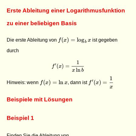
Erste Ableitung einer Logarithmusfunktion
zu einer beliebigen Basis
f(x) =
(
)
=
l
o
g
Die erste Ableitung von
f
x
x
ist gegeben
b
\log_b
durch
x
1
f '(x) = \dfrac{1}{x \ln b}
′
(
)
=
f
x
l
n
x
b
1
f(x)
f '(x) =
′
(
)
=
l
n
(
)
=
Hinweis: wenn
f
x
x
, dann ist
f
x
=
\dfrac{1}
x
\ln
{x}
Beispiele mit Lösungen
x
Beispiel 1
Finden Sie die Ableitung von