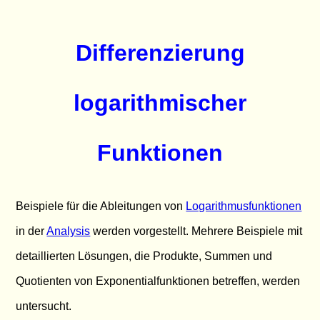
Differenzierung
logarithmischer
Funktionen
Beispiele für die Ableitungen von
Logarithmusfunktionen
in der
Analysis
werden vorgestellt. Mehrere Beispiele mit
detaillierten Lösungen, die Produkte, Summen und
Quotienten von Exponentialfunktionen betreffen, werden
untersucht.