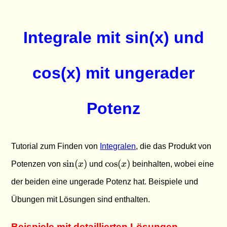
Integrale mit sin(x) und
cos(x) mit ungerader
Potenz
Tutorial zum Finden von
Integralen
, die das Produkt von
\sin(x)
\cos(x)
s
i
n
(
)
c
o
s
(
)
Potenzen von
x
und
x
beinhalten, wobei eine
der beiden eine ungerade Potenz hat. Beispiele und
Übungen mit Lösungen sind enthalten.
Beispiele mit detaillierten Lösungen