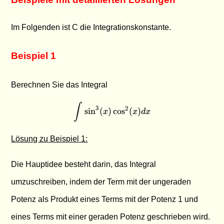
Im Folgenden ist C die Integrationskonstante.
Beispiel 1
Berechnen Sie das Integral
∫
\int \sin^3(x) \cos^2(x) dx
3
2
s
i
n
(
)
c
o
s
(
)
x
x
d
x
Lösung zu Beispiel 1:
Die Hauptidee besteht darin, das Integral
umzuschreiben, indem der Term mit der ungeraden
Potenz als Produkt eines Terms mit der Potenz 1 und
eines Terms mit einer geraden Potenz geschrieben wird.