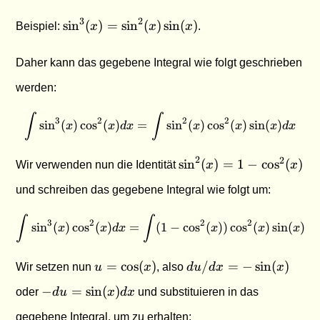
\sin^3(x)
3
2
s
i
n
(
)
=
s
i
n
(
)
s
i
n
(
)
Beispiel:
x
x
x
.
=
\sin^2(x)
Daher kann das gegebene Integral wie folgt geschrieben
\sin(x)
werden:
∫
∫
\int \sin^3(x) \cos^2(x) dx 
3
2
2
2
s
i
n
(
)
c
o
s
(
)
=
s
i
n
(
)
c
o
s
(
)
s
i
n
(
)
x
x
d
x
x
x
x
d
x
\sin^2(x)
2
2
s
i
n
(
)
=
1
−
c
o
s
(
)
Wir verwenden nun die Identität
x
x
= 1 -
und schreiben das gegebene Integral wie folgt um:
\cos^2(x)
∫
∫
\int \sin^3(x) \cos^2(x) dx 
3
2
2
2
s
i
n
(
)
c
o
s
(
)
=
(
1
−
c
o
s
(
))
c
o
s
(
)
s
i
n
(
)
x
x
d
x
x
x
x
d
x
u =
du/dx
=
c
o
s
(
)
/
=
−
s
i
n
(
)
Wir setzen nun
u
x
, also
d
u
d
x
x
\cos(x)
= -
-du =
−
=
s
i
n
(
)
oder
d
u
x
d
x
und substituieren in das
\sin(x)
\sin(x)dx
gegebene Integral, um zu erhalten: