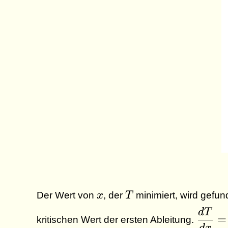
x
T
Der Wert von
x
, der
T
minimiert, wird gefu
d
T
\dfra
=
kritischen Wert der ersten Ableitung.
{dx} 