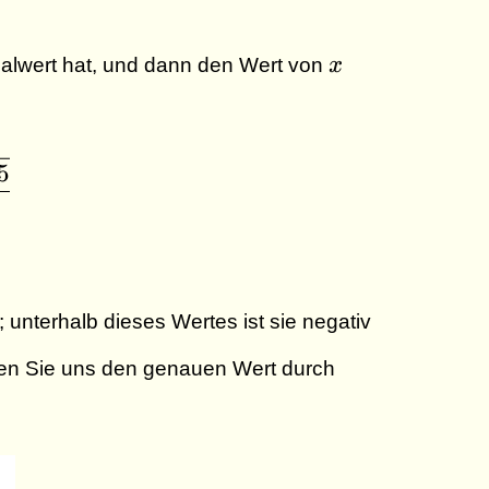
x
alwert hat, und dann den Wert von
x
ac{x \sqrt{(x - 20)^2 + 100} + (x - 20) \s
5
l; unterhalb dieses Wertes ist sie negativ
en Sie uns den genauen Wert durch