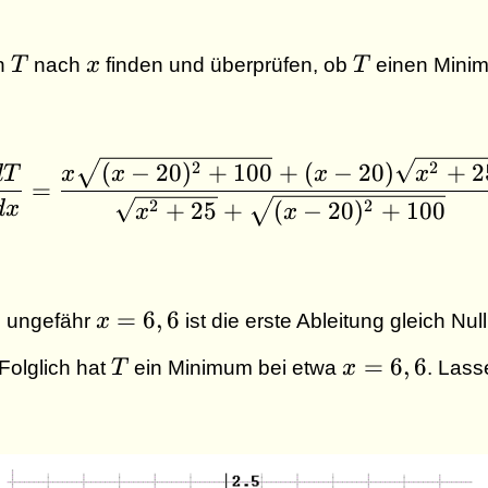
c{dT}
T
x
T
n
T
nach
x
finden und überprüfen, ob
T
einen Minim
\dfrac{dT}{dx} = \dfr
2
2
(
−
20
)
+
100
+
(
−
20
)
+
2
x
x
x
x
d
T
=
2
2
+
25
+
(
−
20
)
+
100
d
x
x
x
x
=
6
,
6
ei ungefähr
x
ist die erste Ableitung gleich Nul
=
T
x
6,6
=
6
,
6
Folglich hat
T
ein Minimum bei etwa
x
. Lass
=
6,6