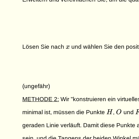
x
Lösen Sie nach
x
und wählen Sie den posit
(ungefähr)
METHODE 2:
Wir "konstruieren ein virtuell
H
O
minimal ist, müssen die Punkte
H
,
O
und
geraden Linie verläuft. Damit diese Punkte 
sein, und die Tangens der beiden Winkel m