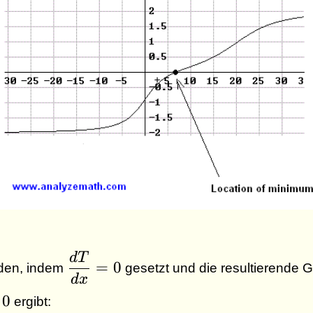
d
T
\dfrac{dT}
=
0
nden, indem
gesetzt und die resultierende G
{dx} = 0
d
x
c{dT}
0
ergibt:
= 0