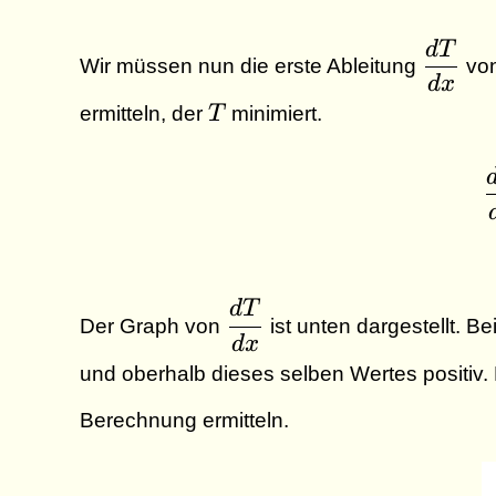
d
T
\dfra
Wir müssen nun die erste Ableitung
vo
{dx}
d
x
T
ermitteln, der
T
minimiert.
d
T
\dfrac{dT}
Der Graph von
ist unten dargestellt. B
{dx}
d
x
und oberhalb dieses selben Wertes positiv. 
Berechnung ermitteln.