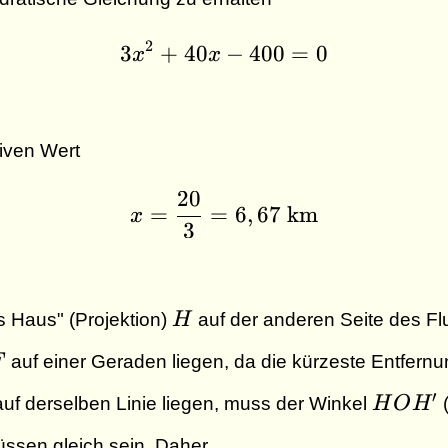
2
3
+
40
3x^2 + 40x - 400 = 0
−
400
=
0
x
x
iven Wert
20
x = \dfrac{20}{3} = 
=
=
6
,
67
km
x
3
H
es Haus" (Projektion)
H
auf der anderen Seite des Fl
F
F
auf einer Geraden liegen, da die kürzeste Entfern
HOH'
′
auf derselben Linie liegen, muss der Winkel
H
O
H
(
üssen gleich sein. Daher