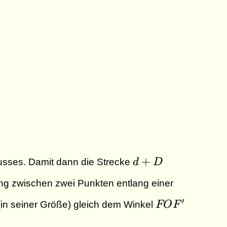
6,67 \text{ km}
d
+
usses. Damit dann die Strecke
d
D
+
ung zwischen zwei Punkten entlang einer
D
FOF'
′
in seiner Größe) gleich dem Winkel
FO
F