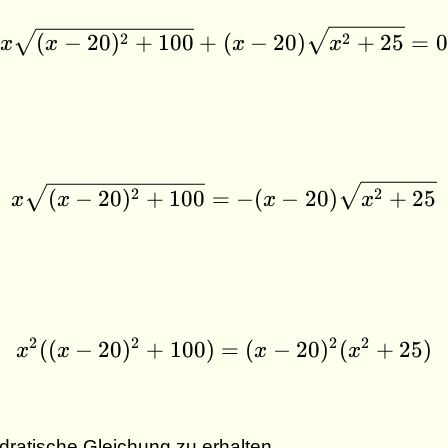
x \sqrt{(x - 20)^2 + 
2
2
(
−
20
)
+
100
+
(
−
20
)
+
25
=
0
x
x
x
x
x \sqrt{(x - 20)^2 + 1
2
2
(
−
20
)
+
100
=
−
(
−
20
)
+
25
x
x
x
x
2
2
2
2
((
−
20
)
+
100
)
=
x^2((x - 20)^2 + 100)
(
−
20
)
(
+
25
)
x
x
x
x
dratische Gleichung zu erhalten