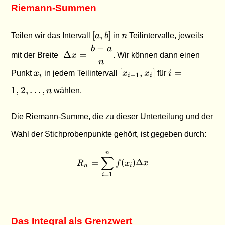
Riemann-Summen
[a,b]
n
[
,
]
Teilen wir das Intervall
a
b
in
n
Teilintervalle, jeweils
−
b
a
\; \Delta
Δ
=
mit der Breite
x
. Wir können dann einen
x =
n
x_i
[x_{i-
i = 1,
\dfrac{b-
[
,
]
=
Punkt
x
in jedem Teilintervall
x
x
für
i
−
1
i
i
i
1},
2,
a}{n}
1
,
2
,
…
,
n
wählen.
x_i]
\ldots,
n
Die Riemann-Summe, die zu dieser Unterteilung und der
Wahl der Stichprobenpunkte gehört, ist gegeben durch:
n
R_n = \sum_{i=1}^{n} f(x_i
∑
=
(
)
Δ
R
f
x
x
n
i
=
1
i
Das Integral als Grenzwert