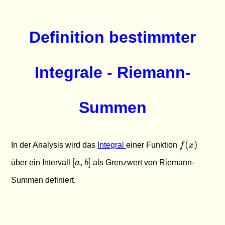
Definition bestimmter
Integrale - Riemann-
Summen
f(x)
(
)
In der Analysis wird das
Integral
einer Funktion
f
x
[a,b]
[
,
]
über ein Intervall
a
b
als Grenzwert von Riemann-
Summen definiert.