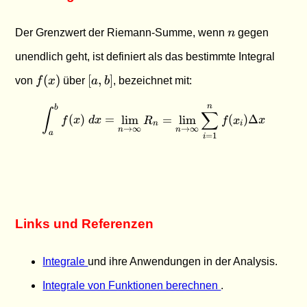
n
Der Grenzwert der Riemann-Summe, wenn
n
gegen
unendlich geht, ist definiert als das bestimmte Integral
f(x)
[a,b]
(
)
[
,
]
von
f
x
über
a
b
, bezeichnet mit:
n
\int_a^b f(x) \; dx = \lim_
b
∫
∑
(
)
=
l
i
m
=
l
i
m
(
)
Δ
f
x
d
x
R
f
x
x
n
i
→
∞
→
∞
n
n
a
=
1
i
Links und Referenzen
Integrale
und ihre Anwendungen in der Analysis.
Integrale von Funktionen berechnen
.