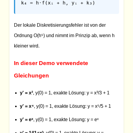
k₄ = h·f(xᵢ + h, yᵢ + k₃)
Der lokale Diskretisierungsfehler ist von der
Ordnung O(h⁵) und nimmt im Prinzip ab, wenn h
kleiner wird.
In dieser Demo verwendete
Gleichungen
y' = x²
, y(0) = 1, exakte Lösung: y = x³/3 + 1
y' = x⁴
, y(0) = 1, exakte Lösung: y = x⁵/5 + 1
y' = eˣ
, y(0) = 1, exakte Lösung: y = eˣ
y' = 1/(1+x)
, y(0) = 1, exakte Lösung: y =