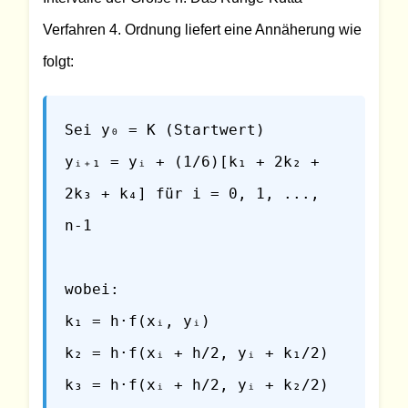
Verfahren 4. Ordnung liefert eine Annäherung wie
folgt:
Sei y₀ = K (Startwert)
yᵢ₊₁ = yᵢ + (1/6)[k₁ + 2k₂ +
2k₃ + k₄] für i = 0, 1, ...,
n-1
wobei:
k₁ = h·f(xᵢ, yᵢ)
k₂ = h·f(xᵢ + h/2, yᵢ + k₁/2)
k₃ = h·f(xᵢ + h/2, yᵢ + k₂/2)