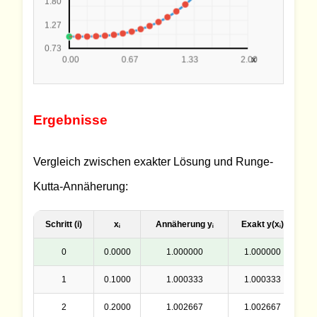
Ergebnisse
Vergleich zwischen exakter Lösung und Runge-
Kutta-Annäherung:
Schritt (i)
xᵢ
Annäherung yᵢ
Exakt y(xᵢ)
0
0.0000
1.000000
1.000000
0
1
0.1000
1.000333
1.000333
0
2
0.2000
1.002667
1.002667
0