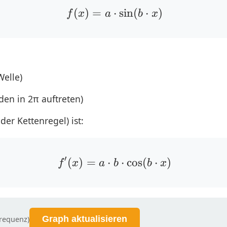
(
)
=
⋅
f(x) = a \cdot \sin(b 
s
i
n
(
⋅
)
f
x
a
b
x
elle)
den in 2π auftreten)
er Kettenregel) ist:
′
(
)
=
⋅
f'(x) = a \cdot b \cdo
⋅
c
o
s
(
⋅
)
f
x
a
b
b
x
Graph aktualisieren
Frequenz)