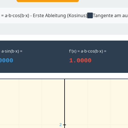
) = a·b·cos(b·x) - Erste Ableitung (Kosinus)
Tangente am au
= a·sin(b·x) =
f'(x) = a·b·cos(b·x) =
0000
1.0000