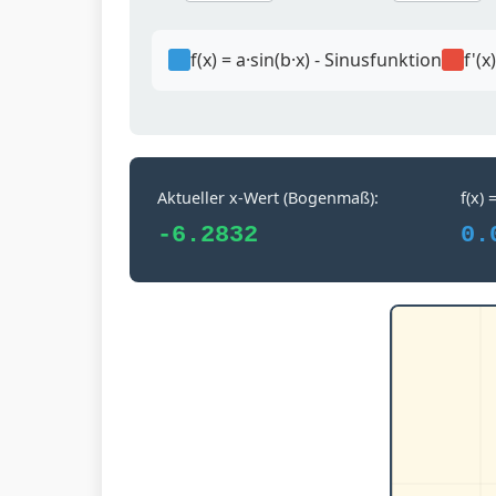
f(x) = a·sin(b·x) - Sinusfunktion
f'(x
Aktueller x-Wert (Bogenmaß):
f(x) 
-6.2832
0.