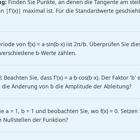
ng:
Finden Sie Punkte, an denen die Tangente am steil
n |f'(x)| maximal ist. Für die Standardwerte geschieht 
riode von f(x) = a·sin(b·x) ist 2π/b. Überprüfen Sie di
 verschiedene b-Werte zählen.
:
Beachten Sie, dass f'(x) = a·b·cos(b·x). Der Faktor 'b
st die Änderung von b die Amplitude der Ableitung?
e a = 1, b = 1 und beobachten Sie, wo f(x) = 0. Setzen Si
e Nullstellen der Funktion?