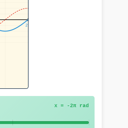
x = -2π rad