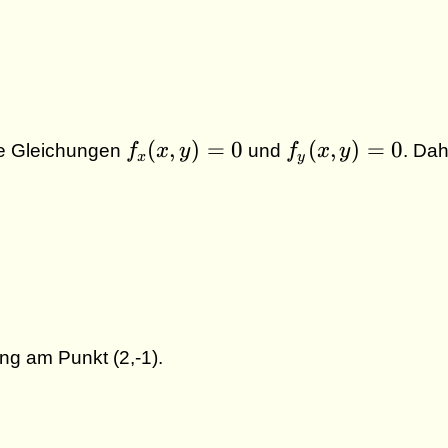
f_x(x,y)
f_y(x,y)
(
,
)
=
0
(
,
)
=
0
die Gleichungen
f
x
y
und
f
x
y
. Da
x
y
= 0
= 0
g am Punkt (2,-1).