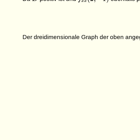
xx
f_{xy}^2(2,-1)
(2,-1)
= ( 4 )( 4 ) -
2^2 = 12
Der dreidimensionale Graph der oben ang