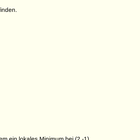
inden.
 ein lokales Minimum bei (2,-1).