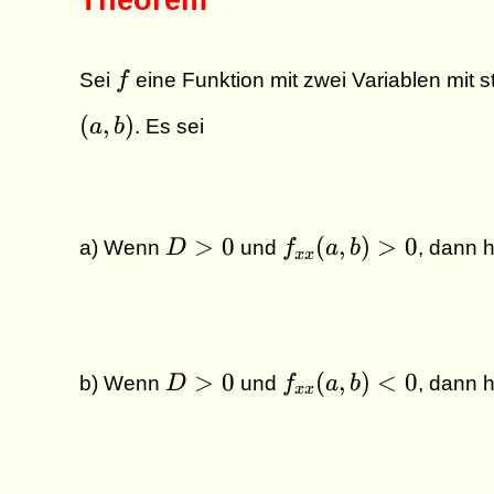
f
Sei
f
eine Funktion mit zwei Variablen mit s
(
,
)
a
b
. Es sei
D
f_{xx}
>
0
(
,
)
>
0
a) Wenn
D
und
f
a
b
, dann 
xx
>
(a,b)
0
> 0
D
f_{xx}
>
0
(
,
)
<
0
b) Wenn
D
und
f
a
b
, dann 
xx
>
(a,b)
0
\lt 0