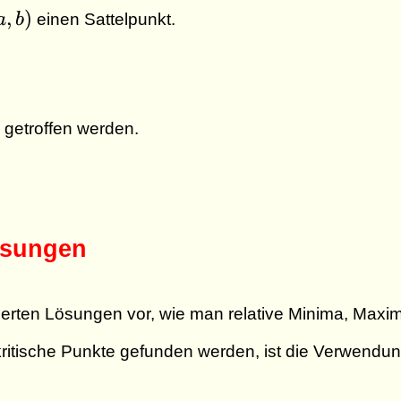
a,b)
,
)
a
b
einen Sattelpunkt.
 getroffen werden.
Lösungen
llierten Lösungen vor, wie man relative Minima, Max
kritische Punkte gefunden werden, ist die Verwendung