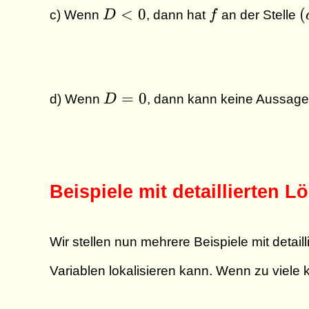
D
f
(
<
0
(
c) Wenn
D
, dann hat
f
an der Stelle
\lt
0
D
=
0
d) Wenn
D
, dann kann keine Aussage
=
0
Beispiele mit detaillierten 
Wir stellen nun mehrere Beispiele mit detai
Variablen lokalisieren kann. Wenn zu viele 