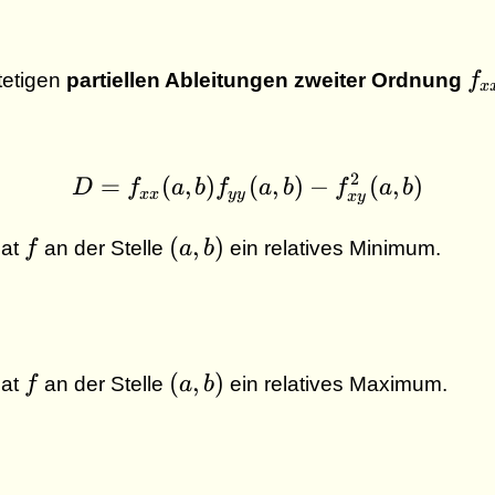
f_
tetigen
partiellen Ableitungen zweiter Ordnung
f
x
2
=
(
,
)
D = f_{xx}(a,b) f_{yy
(
,
)
−
(
,
)
D
f
a
b
f
a
b
f
a
b
xx
yy
x
y
f
(a,b)
(
,
)
hat
f
an der Stelle
a
b
ein relatives Minimum.
f
(a,b)
(
,
)
hat
f
an der Stelle
a
b
ein relatives Maximum.