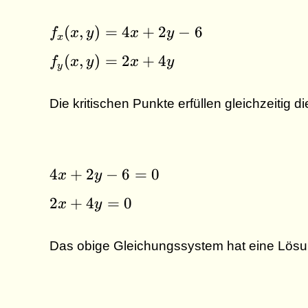
f_x(x,y)
(
,
)
=
4
+
2
−
6
f
x
y
x
y
x
= 4x +
f_y(x,y)
(
,
)
=
2
+
4
f
x
y
x
y
2y - 6
y
= 2x +
4y
Die kritischen Punkte erfüllen gleichzeitig 
4x
4
+
2
−
6
=
0
x
y
+
2x
2
+
4
=
0
x
y
2y
+
-
4y
6
Das obige Gleichungssystem hat eine Lösun
=
=
0
0