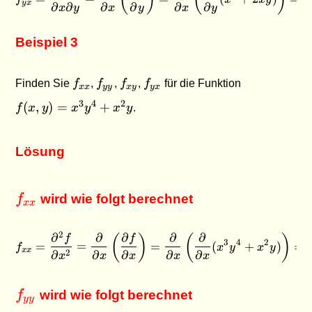
y
x
∂
∂
∂
∂
∂
∂
∂
x
y
x
y
x
y
Beispiel 3
f_{xx}
f_{yy}
f_{xy}
f_{yx}
f(x , y)
Finden Sie
f
,
f
,
f
,
f
für die Funktion
xx
yy
x
y
y
x
=
3
4
2
(
,
)
=
+
f
x
y
x
y
x
y
.
x^3y^4
+ x^2
y
Lösung
f_{xx}
f
wird wie folgt berechnet
xx
2
∂
∂
∂
∂
∂
f_{xx} = \frac{\partial^2 f}
(
)
(
)
f
f
3
4
2
=
=
=
(
+
)
=
f
x
y
x
y
xx
2
∂
∂
∂
∂
∂
x
x
x
x
x
f_{yy}
f
wird wie folgt berechnet
yy