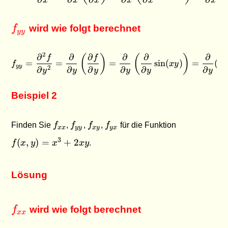
x
x
x
x
x
x
f_{yy}
f
wird wie folgt berechnet
yy
2
∂
∂
∂
∂
∂
∂
f_{yy} = \frac{\partial^2 f}
(
)
(
)
f
f
=
=
=
s
i
n
(
)
=
(
f
x
y
x
yy
2
∂
∂
∂
∂
∂
∂
y
y
y
y
y
y
Beispiel 2
f_{xx}
f_{yy}
f_{xy}
f_{yx}
f(x
Finden Sie
f
,
f
,
f
,
f
für die Funktion
xx
yy
x
y
y
x
, y)
3
(
,
)
=
+
2
f
x
y
x
x
y
.
=
x^3
+ 2
Lösung
x y
f_{xx}
f
wird wie folgt berechnet
xx