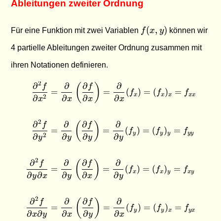
Ableitungen zweiter Ordnung
f(x
(
,
)
Für eine Funktion mit zwei Variablen
f
x
y
können wir
,
4 partielle Ableitungen zweiter Ordnung zusammen mit
y)
ihren Notationen definieren.
2
∂
∂
∂
∂
\begin{aligned} \frac{\parti
(
)
f
f
=
=
(
)
=
(
)
=
f
f
f
x
x
x
xx
2
∂
∂
∂
∂
x
x
x
x
2
∂
∂
∂
∂
(
)
f
f
=
=
(
)
=
(
)
=
f
f
f
y
y
y
yy
2
∂
∂
∂
∂
y
y
y
y
2
∂
∂
∂
∂
(
)
f
f
=
=
(
)
=
(
)
=
f
f
f
x
x
y
x
y
∂
∂
∂
∂
∂
y
x
y
x
y
2
∂
∂
∂
∂
(
)
f
f
=
=
(
)
=
(
)
=
f
f
f
y
y
x
y
x
∂
∂
∂
∂
∂
x
y
x
y
x