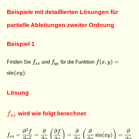
Beispiele mit detaillierten Lösungen für
partielle Ableitungen zweiter Ordnung
Beispiel 1
f_{xx}
f_{yy}
f(x ,
(
,
)
=
Finden Sie
f
und
f
für die Funktion
f
x
y
xx
yy
y) =
s
i
n
(
)
x
y
.
\sin(x
y)
Lösung
f_{xx}
f
wird wie folgt berechnet
xx
2
∂
∂
∂
∂
∂
∂
f_{xx} = \frac{\partial^2 f}
(
)
(
)
f
f
=
=
=
s
i
n
(
)
=
(
f
x
y
y
xx
2
∂
∂
∂
∂
∂
∂