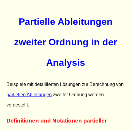
Partielle Ableitungen
zweiter Ordnung in der
Analysis
Beispiele mit detaillierten Lösungen zur Berechnung von
partiellen Ableitungen
zweiter Ordnung werden
vorgestellt.
Definitionen und Notationen partieller