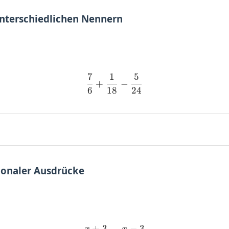
unterschiedlichen Nennern
7
1
5
\frac{7}{6} + \frac{1}{18
+
−
6
18
24
tionaler Ausdrücke
+
3
−
3