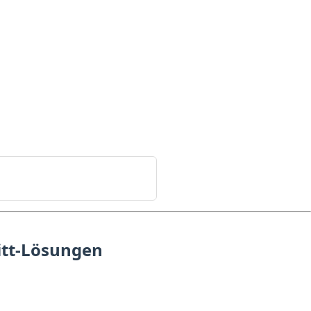
c{4}{x+2}
itt-Lösungen