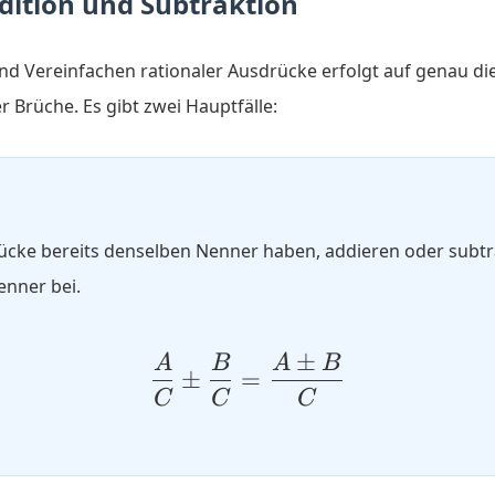
ddition und Subtraktion
nd Vereinfachen rationaler Ausdrücke erfolgt auf genau di
 Brüche. Es gibt zwei Hauptfälle:
ücke bereits denselben Nenner haben, addieren oder subtra
enner bei.
±
A
B
A
B
\frac{A}{C} \pm \fr
±
=
C
C
C