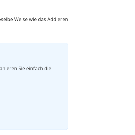
eselbe Weise wie das Addieren
hieren Sie einfach die
ac{B}{C} = \frac{A \pm B}{C}