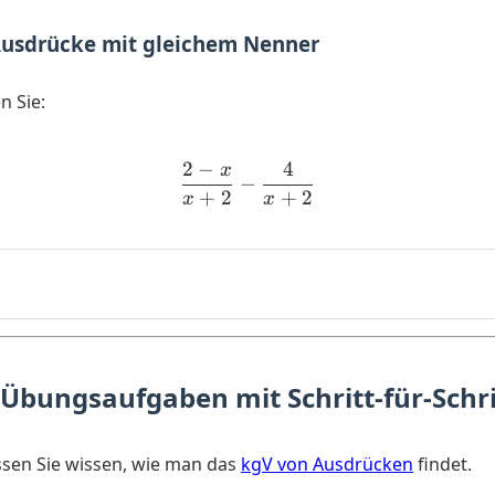
 Ausdrücke mit gleichem Nenner
n Sie:
2
−
4
x
\dfrac{2-x}{x+2} - \dfra
−
+
2
+
2
x
x
 Übungsaufgaben mit Schritt-für-Schr
ssen Sie wissen, wie man das
kgV von Ausdrücken
findet.