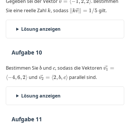
Gegeben sei der Vektor
=
⟨
−
1
,
2
,
2
⟩
. Bestimmen
v
=
k
||k
Sie eine reelle Zahl
, sodass
∣∣
∣∣
=
1/5
gilt.
k
k
v
\langle
\vec{v}
-1,2,2
|| = 1/5
\rangle
Lösung anzeigen
Aufgabe 10
b
c
\vec{v_1}
Bestimmen Sie
und
, sodass die Vektoren
=
b
c
v
1
= \langle
\vec{v_2}
⟨
−
4
,
6
,
2
⟩
und
=
⟨
2
,
,
⟩
parallel sind.
v
b
c
2
-4,6,2
= \langle
\rangle
2,b,c
Lösung anzeigen
\rangle
Aufgabe 11