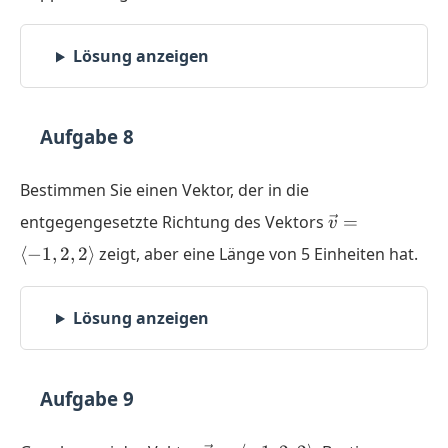
\langle
-4,2,2
\rangle
Lösung anzeigen
Aufgabe 8
Bestimmen Sie einen Vektor, der in die
\vec{v}
entgegengesetzte Richtung des Vektors
=
v
=
⟨
−
1
,
2
,
2
⟩
zeigt, aber eine Länge von 5 Einheiten hat.
\langle
-1,2,2
\rangle
Lösung anzeigen
Aufgabe 9
\vec{v}