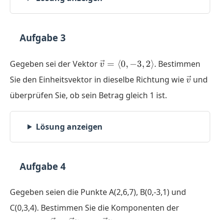
Aufgabe 3
\vec{v}
Gegeben sei der Vektor
=
⟨
0
,
−
3
,
2
⟩
. Bestimmen
v
=
\vec{v}
Sie den Einheitsvektor in dieselbe Richtung wie
und
v
\langle
überprüfen Sie, ob sein Betrag gleich 1 ist.
0,-3,2
\rangle
Lösung anzeigen
Aufgabe 4
Gegeben seien die Punkte A(2,6,7), B(0,-3,1) und
C(0,3,4). Bestimmen Sie die Komponenten der