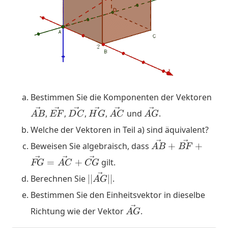
\ve
Bestimmen Sie die Komponenten der Vektoren
\vec{EF}
\vec{DC}
\vec{HG}
\vec{AC}
\vec{AG}
,
,
,
,
und
.
A
B
EF
D
C
H
G
A
C
A
G
Welche der Vektoren in Teil a) sind äquivalent?
\vec{AB}
Beweisen Sie algebraisch, dass
+
+
A
B
BF
+
=
+
gilt.
FG
A
C
CG
\vec{BF}
||
Berechnen Sie
∣∣
∣∣
.
+
A
G
\vec{AG}
\vec{FG}
Bestimmen Sie den Einheitsvektor in dieselbe
||
=
\vec{AG}
Richtung wie der Vektor
.
A
G
\vec{AC}
+