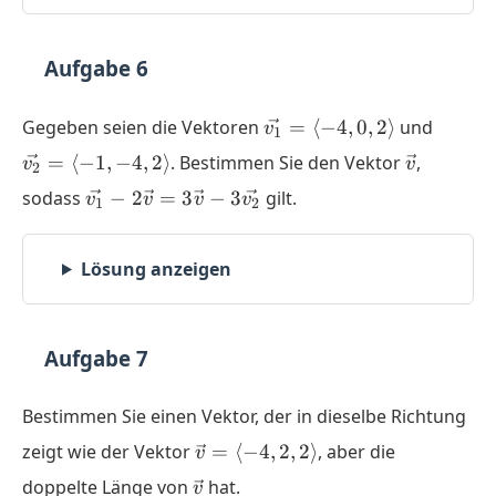
Aufgabe 6
\vec{v_1}
\vec{
Gegeben seien die Vektoren
=
⟨
−
4
,
0
,
2
⟩
und
v
1
= \langle
= \lan
\vec{v}
=
⟨
−
1
,
−
4
,
2
⟩
. Bestimmen Sie den Vektor
,
v
v
2
-4,0,2
-1,-4,2
\vec{v_1}
sodass
−
2
=
3
−
3
gilt.
\rangle
\rangl
v
v
v
v
1
2
- 2
\vec{v} =
Lösung anzeigen
3 \vec{v}
- 3
\vec{v_2}
Aufgabe 7
Bestimmen Sie einen Vektor, der in dieselbe Richtung
\vec{v}
zeigt wie der Vektor
=
⟨
−
4
,
2
,
2
⟩
, aber die
v
=
\vec{v}
doppelte Länge von
hat.
v