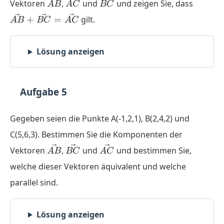
\vec{AB}
\vec{AC}
\vec{BC}
\vec{
Vektoren
,
und
und zeigen Sie, dass
A
B
A
C
BC
+
+
=
gilt.
A
B
BC
A
C
\vec{
=
\vec{
Lösung anzeigen
Aufgabe 5
Gegeben seien die Punkte A(-1,2,1), B(2,4,2) und
C(5,6,3). Bestimmen Sie die Komponenten der
\vec{AB}
\vec{BC}
\vec{AC}
Vektoren
,
und
und bestimmen Sie,
A
B
BC
A
C
welche dieser Vektoren äquivalent und welche
parallel sind.
Lösung anzeigen