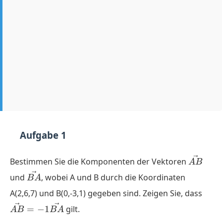
Aufgabe 1
\vec{A
Bestimmen Sie die Komponenten der Vektoren
A
B
\vec{BA}
und
, wobei A und B durch die Koordinaten
B
A
\ve
A(2,6,7) und B(0,-3,1) gegeben sind. Zeigen Sie, dass
= -1
=
−
1
gilt.
A
B
B
A
\ve