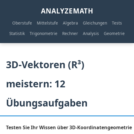
ANALYZEMATH
Oberstufe
Mittelstufe
Algebra
Gleichungen
Tests
Statistik
Trigonometrie
Rechner
Analysis
Geometrie
3D-Vektoren (R³)
meistern: 12
Übungsaufgaben
Testen Sie Ihr Wissen über 3D-Koordinatengeometrie