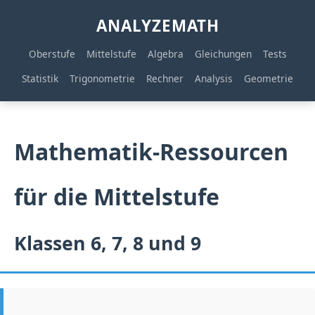
ANALYZEMATH
Oberstufe
Mittelstufe
Algebra
Gleichungen
Tests
Statistik
Trigonometrie
Rechner
Analysis
Geometrie
Mathematik-Ressourcen
für die Mittelstufe
Klassen 6, 7, 8 und 9