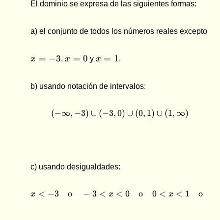
El dominio se expresa de las siguientes formas:
=
0
a) el conjunto de todos los números reales excepto
x
x
x
=
−
3
=
0
=
1
x
,
x
y
x
.
=
=
=
-3
0
1
b) usando notación de intervalos:
(
−
∞
,
−
3
)
∪
(
−
3
,
0
(-\infty , -3) \cup (-3 , 0)
)
∪
(
0
,
1
)
∪
(
1
,
∞
)
c) usando desigualdades:
<
−
3
o
−
3
<
<
x \lt -3 \quad \text{o} \
0
o
0
<
<
1
o
x
x
x
x