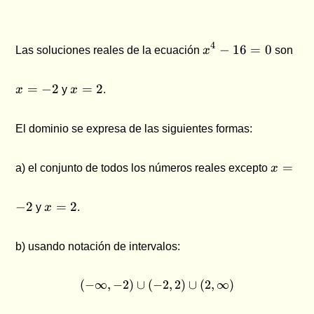
x^4
x
4
−
16
=
0
Las soluciones reales de la ecuación
x
son
-
=
16
-2
x
= 0
=
−
2
=
2
x
y
x
.
=
2
El dominio se expresa de las siguientes formas:
x
=
a) el conjunto de todos los números reales excepto
x
=
-2
x
−
2
=
2
y
x
.
=
2
b) usando notación de intervalos:
(
−
∞
,
−
2
)
∪
(
−
(-\infty , -2) \cup (-2, 2) \c
2
,
2
)
∪
(
2
,
∞
)