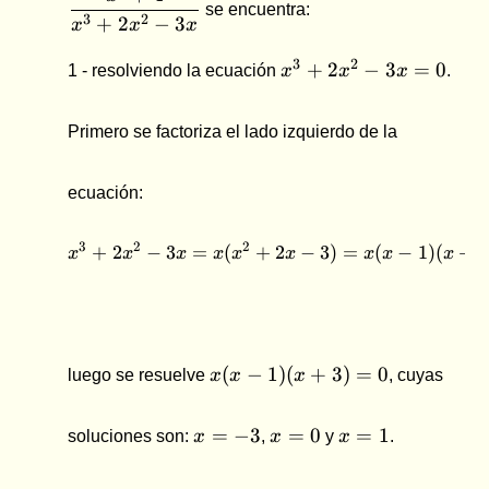
se encuentra:
3
2
+
2
−
3
x
x
x
x^3+2x^2-
3
2
+
2
−
3
=
0
1 - resolviendo la ecuación
x
x
x
.
3x = 0
Primero se factoriza el lado izquierdo de la
ecuación:
3
2
2
+
2
−
3
=
(
+
x^3+2x^2-3x = x(x^2 + 2x
2
−
3
)
=
(
−
1
)
(
+
3
x
x
x
x
x
x
x
x
x
x(x
(
−
1
)
(
+
3
)
=
0
luego se resuelve
x
x
x
, cuyas
-
1)
x
x
x
(x
=
−
3
=
0
=
1
soluciones son:
x
,
x
y
x
.
=
=
=
+
-3
0
1
3)