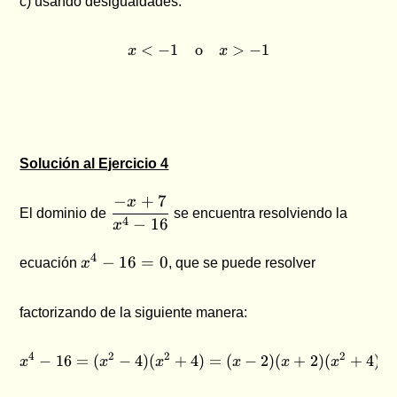
c) usando desigualdades:
<
−
1
o
x \lt -1 \quad \text{o} \qua
>
−
1
x
x
Solución al Ejercicio 4
\dfrac{-
−
+
7
x
El dominio de
se encuentra resolviendo la
x+7}
4
−
16
x
{x^4 -
x^4
16}
4
−
16
=
0
ecuación
x
, que se puede resolver
-
16
= 0
factorizando de la siguiente manera:
4
2
2
2
−
16
=
(
−
4
)
(
+
4
x^4 - 16 = (x^2 - 4)(x^2 + 4
)
=
(
−
2
)
(
+
2
)
(
+
4
)
x
x
x
x
x
x