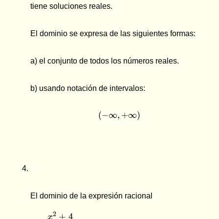
tiene soluciones reales.
El dominio se expresa de las siguientes formas:
a) el conjunto de todos los números reales.
b) usando notación de intervalos:
(
−
∞
,
(-\infty , +\infty)
+
∞
)
\dfrac{x^2+4}
El dominio de la expresión racional
{x^3+2x^2-
3x}
2
+
4
x