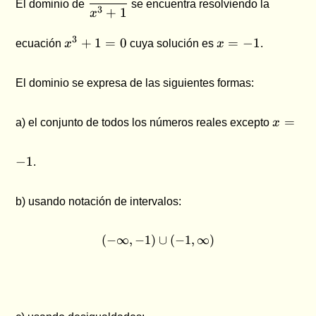
El dominio de
se encuentra resolviendo la
{x^3+1}
3
+
1
x
x^3
x
3
+
1
=
0
=
−
1
ecuación
x
cuya solución es
x
.
+ 1
=
= 0
-1
El dominio se expresa de las siguientes formas:
x
=
a) el conjunto de todos los números reales excepto
x
=
-1
−
1
.
b) usando notación de intervalos:
(
−
∞
,
−
1
)
(-\infty , -1) \cup (-1, \infty
∪
(
−
1
,
∞
)