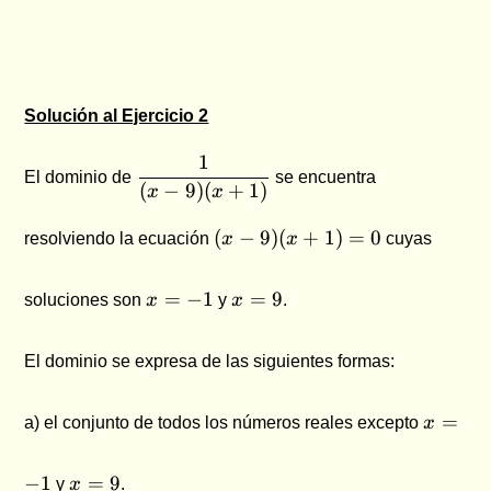
Solución al Ejercicio 2
\dfrac{1}
1
El dominio de
se encuentra
{(x-9)
(
−
9
)
(
+
1
)
x
x
(x+1)}
(x-9)
(
−
9
)
(
+
1
)
=
0
resolviendo la ecuación
x
x
cuyas
(x+1)
= 0
x
x
=
−
1
=
9
soluciones son
x
y
x
.
=
=
-1
9
El dominio se expresa de las siguientes formas:
x
=
a) el conjunto de todos los números reales excepto
x
=
-1
x
−
1
=
9
y
x
.