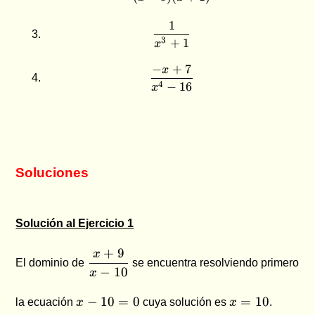
1
\dfrac{1}{x^3+1}
3
+
1
x
−
+
7
x
\dfrac{-x+7}{x^4 - 16}
4
−
16
x
Soluciones
Solución al Ejercicio 1
\dfrac{x+9}
+
9
x
El dominio de
se encuentra resolviendo primero
{x-10}
−
10
x
x-
x
−
10
=
0
=
10
la ecuación
x
cuya solución es
x
.
10
=