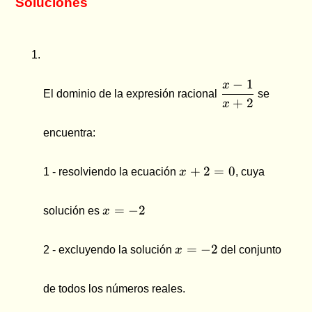
Soluciones
\dfrac{x-
−
1
x
El dominio de la expresión racional
se
1}{x+2}
+
2
x
encuentra:
x
+
2
=
0
1 - resolviendo la ecuación
x
, cuya
+
2
x
=
=
−
2
solución es
x
=
0
-2
x
=
−
2
2 - excluyendo la solución
x
del conjunto
=
-2
de todos los números reales.