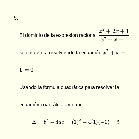
\dfrac{x^2+2
2
+
2
+
1
x
x
El dominio de la expresión racional
{x^2+x-1}
2
+
−
1
x
x
x^2+x-
2
+
−
se encuentra resolviendo la ecuación
x
x
1 = 0
1
=
0
.
Usando la fórmula cuadrática para resolver la
ecuación cuadrática anterior:
2
2
Δ
=
−
4
=
(
1
\Delta = b^2 - 4ac = (1)^2
)
−
4
(
1
)
(
−
1
)
=
5
b
a
c