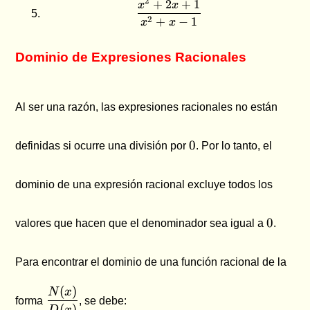
2
+
2
+
1
\dfrac{x^2+2x+1}{x^2+
x
x
2
+
−
1
x
x
Dominio de Expresiones Racionales
Al ser una razón, las expresiones racionales no están
0
0
definidas si ocurre una división por
. Por lo tanto, el
dominio de una expresión racional excluye todos los
0
0
valores que hacen que el denominador sea igual a
.
Para encontrar el dominio de una función racional de la
\dfrac{N(x)}
(
)
N
x
forma
, se debe:
{D(x)}
(
)
D
x