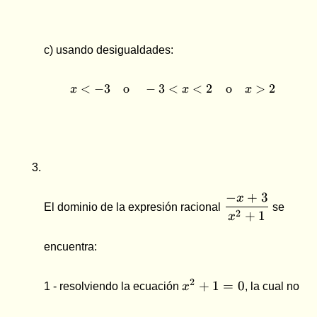
c) usando desigualdades:
<
−
3
o
−
3
<
x \lt -3 \quad \text{o} \
<
2
o
>
2
x
x
x
\dfrac{-
−
+
3
x
El dominio de la expresión racional
se
x+3}
2
+
1
x
{x^2+1}
encuentra:
x^2+1
2
+
1
=
0
1 - resolviendo la ecuación
x
, la cual no
= 0