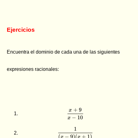
Ejercicios
Encuentra el dominio de cada una de las siguientes
expresiones racionales:
+
9
x
\dfrac{x+9}{x-10}
−
10
x
1
\dfrac{1}{(x-9)(x+1)}
(
−
9
)
(
+
1
)
x
x