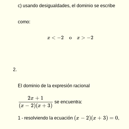
c) usando desigualdades, el dominio se escribe
como:
<
−
2
o
x \lt -2 \quad \text{o} \
>
−
2
x
x
\dfrac{2x+1}
El dominio de la expresión racional
{(x-2)(x+3)}
2
+
1
x
se encuentra:
(
−
2
)
(
+
3
)
x
x
(x-2)
(
−
2
)
(
+
3
)
=
0
1 - resolviendo la ecuación
x
x
,
(x+3)
= 0