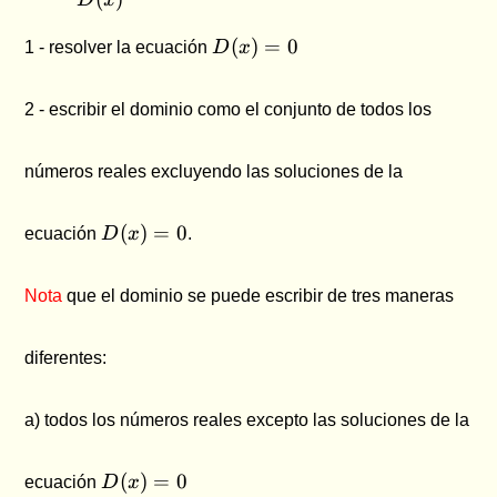
D(x)
(
)
=
0
1 - resolver la ecuación
D
x
= 0
2 - escribir el dominio como el conjunto de todos los
números reales excluyendo las soluciones de la
D(x)
(
)
=
0
ecuación
D
x
.
= 0
Nota
que el dominio se puede escribir de tres maneras
diferentes:
a) todos los números reales excepto las soluciones de la
D(x)
(
)
=
0
ecuación
D
x
= 0