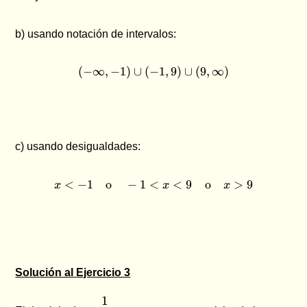
=
9
b) usando notación de intervalos:
(
−
∞
,
−
1
)
∪
(
−
(-\infty , -1) \cup (-1, 9) \c
1
,
9
)
∪
(
9
,
∞
)
c) usando desigualdades:
<
−
1
o
−
1
<
x \lt -1 \quad \text{o} \qua
<
9
o
>
9
x
x
x
Solución al Ejercicio 3
\dfrac{1}
1