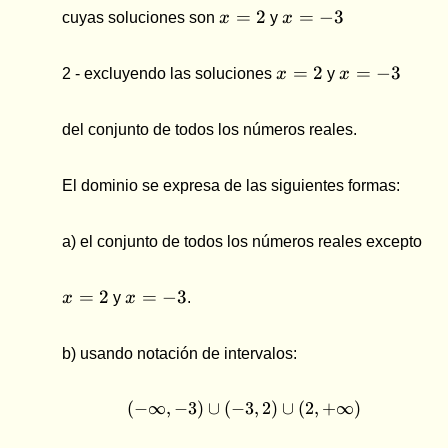
x
x
=
2
=
−
3
cuyas soluciones son
x
y
x
=
=
2
-3
x
x
=
2
=
−
3
2 - excluyendo las soluciones
x
y
x
=
=
2
-3
del conjunto de todos los números reales.
El dominio se expresa de las siguientes formas:
a) el conjunto de todos los números reales excepto
x
x
=
2
=
−
3
x
y
x
.
=
=
2
-3
b) usando notación de intervalos:
(
−
∞
,
−
3
)
∪
(
−
(-\infty , -3) \cup (-3 , 2
3
,
2
)
∪
(
2
,
+
∞
)