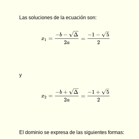
Las soluciones de la ecuación son:
x_1 = \dfrac{-b-\sqrt{\D
−
−
Δ
−
1
−
5
b
=
=
x
1
2
2
a
y
x_2 = \dfrac{-b+\sqrt{\
−
+
Δ
−
1
+
5
b
=
=
x
2
2
2
a
El dominio se expresa de las siguientes formas: