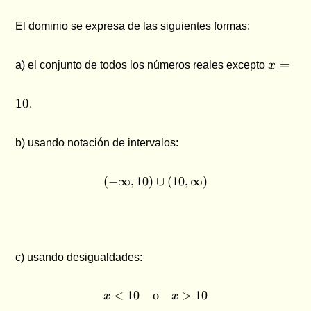
=
10
0
El dominio se expresa de las siguientes formas:
x
=
a) el conjunto de todos los números reales excepto
x
=
10
10
.
b) usando notación de intervalos:
(
−
∞
,
10
)
(-\infty , 10) \cup (10, \inft
∪
(
10
,
∞
)
c) usando desigualdades:
<
10
o
x \lt 10 \quad \text{o} \qu
>
10
x
x