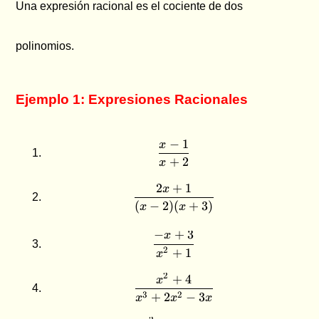
Una expresión racional es el cociente de dos
polinomios.
Ejemplo 1: Expresiones Racionales
−
1
x
\dfrac{x-1}{x+2}
+
2
x
2
+
1
x
\dfrac{2x+1}{(x-2)(x+3
(
−
2
)
(
+
3
)
x
x
−
+
3
x
\dfrac{-x+3}{x^2+1}
2
+
1
x
2
+
4
\dfrac{x^2+4}{x^3+2x^2
x
3
2
+
2
−
3
x
x
x