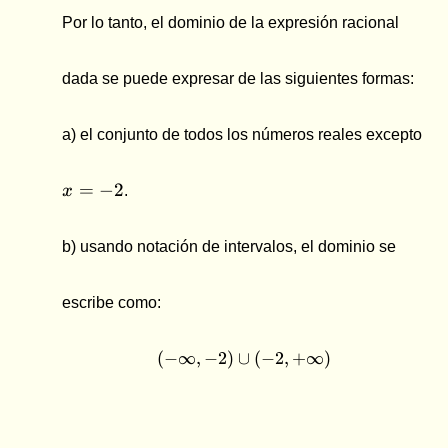
Por lo tanto, el dominio de la expresión racional
dada se puede expresar de las siguientes formas:
a) el conjunto de todos los números reales excepto
x
=
−
2
x
.
=
-2
b) usando notación de intervalos, el dominio se
escribe como:
(
−
∞
,
−
2
)
∪
(-\infty , -2) \cup (-2 , +
(
−
2
,
+
∞
)