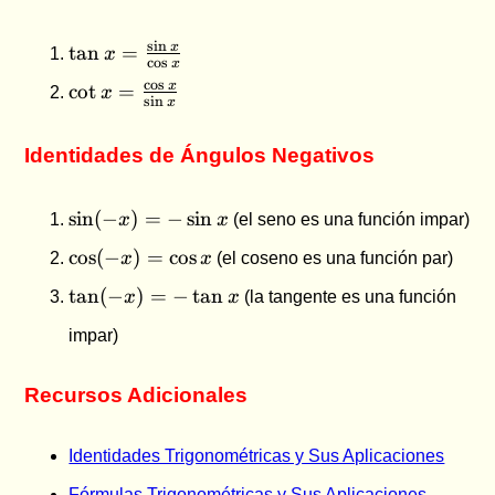
\tan x =
s
i
n
x
t
a
n
=
x
c
o
s
x
\frac{\sin
\cot x =
c
o
s
x
c
o
t
=
x
x}{\cos
s
i
n
x
\frac{\cos
x}
x}{\sin
Identidades de Ángulos Negativos
x}
\sin(-
s
i
n
(
−
)
=
−
s
i
n
x
x
(el seno es una función impar)
x) =
\cos(-
c
o
s
(
−
)
=
c
o
s
x
x
(el coseno es una función par)
-\sin
x) =
x
\tan(-
t
a
n
(
−
)
=
−
t
a
n
x
x
(la tangente es una función
\cos
x) = -
x
impar)
\tan
x
Recursos Adicionales
Identidades Trigonométricas y Sus Aplicaciones
Fórmulas Trigonométricas y Sus Aplicaciones