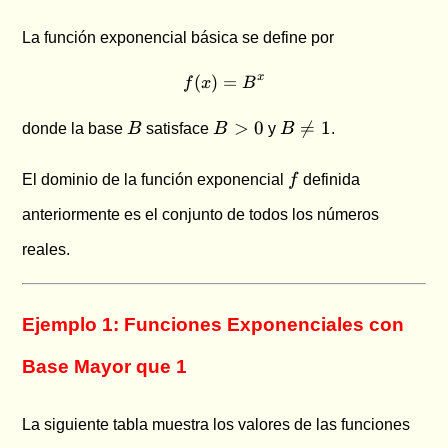
La función exponencial básica se define por
(
)
=
f(x) = B^x
x
f
x
B
B
B
B
>
0

=
1
donde la base
B
satisface
B
y
B
.
>
\neq
0
1
f
El dominio de la función exponencial
f
definida
anteriormente es el conjunto de todos los números
reales.
Ejemplo 1: Funciones Exponenciales con
Base Mayor que 1
La siguiente tabla muestra los valores de las funciones