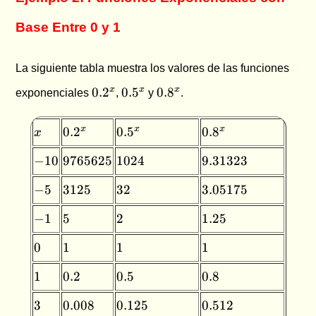
Base Entre 0 y 1
La siguiente tabla muestra los valores de las funciones
0.2^x
0.5^x
0.8^x
x
x
x
0.
2
0.
5
0.
8
exponenciales
,
y
.
x
0.2^x
0.5^x
0.8^x
x
x
x
0.
2
0.
5
0.
8
x
-10
9765625
1024
9.31323
−
10
9765625
1024
9.31323
-5
3125
32
3.05175
−
5
3125
32
3.05175
-1
5
2
1.25
−
1
5
2
1.25
0
1
1
1
0
1
1
1
1
0.2
0.5
0.8
1
0.2
0.5
0.8
3
0.008
0.125
0.512
3
0.008
0.125
0.512