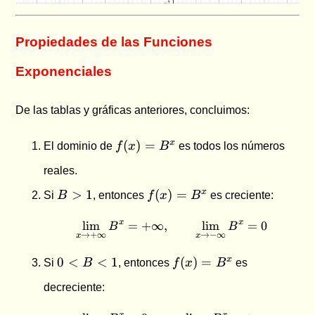
Propiedades de las Funciones
Exponenciales
De las tablas y gráficas anteriores, concluimos:
f(x)
x
(
)
=
El dominio de
f
x
B
es todos los números
=
reales.
B^x
B
f(x)
x
>
1
(
)
=
Si
B
, entonces
f
x
B
es creciente:
>
=
1
B^x
l
i
m
=
+
∞
,
\lim_{x \to +\infty} B^x
l
i
m
=
0
x
x
B
B
→
+
∞
→
−
∞
x
x
0
f(x)
x
0
<
<
1
(
)
=
Si
B
, entonces
f
x
B
es
<
=
decreciente:
B
B^x
<
x
x