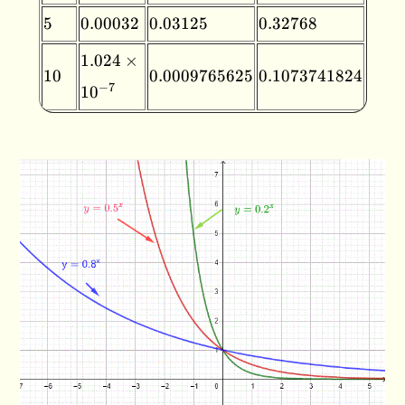
5
0.00032
0.03125
0.32768
5
0.00032
0.03125
0.32768
1.024
1.024
×
10
0.0009765625
0.1073741824
10
\times
0.0009765625
0.1073741824
−
7
1
0
10^{-7}