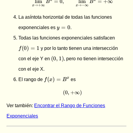
l
i
m
=
0
,
\lim_{x \to +\infty} B^x
l
i
m
=
+
∞
B
B
1
→
+
∞
→
−
∞
x
x
La asíntota horizontal de todas las funciones
y
=
0
exponenciales es
y
.
=
f(0)
Todas las funciones exponenciales satisfacen
0
= 1
(
0
)
=
1
f
y por lo tanto tienen una intersección
(0,1)
(
0
,
1
)
con el eje Y en
, pero no tienen intersección
con el eje X.
f(x)
x
(
)
=
El rango de
f
x
B
es
=
B^x
(
0
,
+
(0, +\infty)
∞
)
Ver también:
Encontrar el Rango de Funciones
Exponenciales