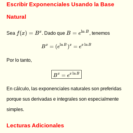
Escribir Exponenciales Usando la Base
Natural
f(x)
B =
l
n
x
B
(
)
=
=
Sea
f
x
B
. Dado que
B
e
, tenemos
=
e^{\ln
B^x
B}
l
n
l
n
=
(
B^x = (e^{\ln B})^x = e^{x
)
=
x
B
x
x
B
B
e
e
Por lo tanto,
\boxed{B^x = e^{x \ln B}}
l
n
=
x
x
B
B
e
En cálculo, las exponenciales naturales son preferidas
porque sus derivadas e integrales son especialmente
simples.
Lecturas Adicionales