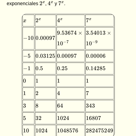
2^x
4^x
7^x
x
x
x
2
4
7
exponenciales
,
y
.
x
2^x
4^x
7^x
x
x
x
2
4
7
x
9.53674
3.54013
9.53674
×
3.54013
×
-10
0.00097
−
10
0.00097
\times
\times
−
7
−
9
1
0
1
0
10^{-7}
10^{-9}
-5
0.03125
0.00097
0.00006
−
5
0.03125
0.00097
0.00006
-1
0.5
0.25
0.14285
−
1
0.5
0.25
0.14285
0
1
1
1
0
1
1
1
1
2
4
7
1
2
4
7
3
8
64
343
3
8
64
343
5
32
1024
16807
5
32
1024
16807
10
1024
1048576
282475249
10
1024
1048576
282475249