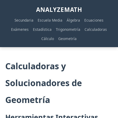
ANALYZEMATH
Secundaria
Escuela Media
Álgebra
Ecuaciones
Exámenes
Estadística
Trigonometría
Calculadoras
Cálculo
Geometría
Calculadoras y
Solucionadores de
Geometría
Herramientas Interactivas