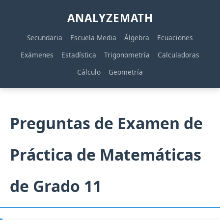
ANALYZEMATH
Secundaria
Escuela Media
Álgebra
Ecuaciones
Exámenes
Estadística
Trigonometría
Calculadoras
Cálculo
Geometría
Preguntas de Examen de
Práctica de Matemáticas
de Grado 11