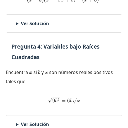
x
x
x
x
Ver Solución
Pregunta 4: Variables bajo Raíces
Cuadradas
x
b
x
Encuentra
si
y
son números reales positivos
x
b
x
tales que:
\sqrt{9b^2} = 6b\sqrt{x}
2
9
=
6
b
b
x
Ver Solución