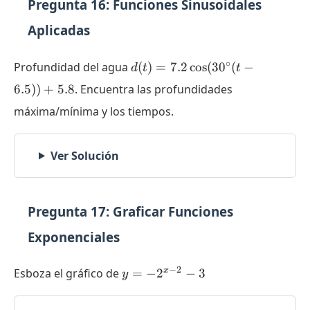
Pregunta 16: Funciones Sinusoidales
Aplicadas
d(t) = 7.2
∘
Profundidad del agua
(
)
=
7.2
c
o
s
(
3
0
(
−
d
t
t
\cos(30^{\circ}
6.5
))
+
5.8
. Encuentra las profundidades
(t - 6.5)) + 5.8
máxima/mínima y los tiempos.
Ver Solución
Pregunta 17: Graficar Funciones
Exponenciales
y = -
−
2
x
Esboza el gráfico de
=
−
2
−
3
y
2^{x-
2} - 3