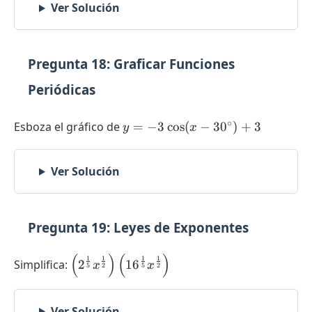
Ver Solución
Pregunta 18: Graficar Funciones
Periódicas
y = -3 \cos
∘
Esboza el gráfico de
=
−
3
c
o
s
(
−
3
0
)
+
3
y
x
(x -
30^{\circ})
Ver Solución
+ 3
Pregunta 19: Leyes de Exponentes
(
)
(
)
\left(
1
1
1
1
Simplifica:
2
1
6
x
x
5
2
5
2
2^{\frac{1}
{5}}
x^{\frac{1}
Ver Solución