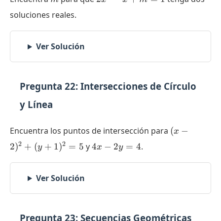
- x
soluciones reales.
+ m
= 1
Ver Solución
Pregunta 22: Intersecciones de Círculo
y Línea
(x -
Encuentra los puntos de intersección para
(
−
x
2)^2
4x
2
2
2
)
+
(
+
1
)
=
5
y
4
−
2
=
4
.
y
x
y
+ (y
-
+
2y
1)^2
Ver Solución
=
= 5
4
Pregunta 23: Secuencias Geométricas