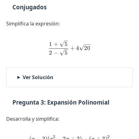
Conjugados
Simplifica la expresión:
\frac{1 + \sqrt{5}}{2 - \
1
+
5
+
4
20
2
−
5
Ver Solución
Pregunta 3: Expansión Polinomial
Desarrolla y simplifica:
2
2
(
−
3
)
(
−
2
(x - 3)(x^2 - 2x + 2) - (x +
+
2
)
−
(
+
3
)