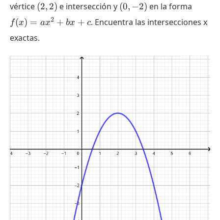
(2,
(0,
f(x)
vértice
(
2
,
2
)
e intersección y
(
0
,
−
2
)
en la forma
2)
-2)
= a
2
(
)
=
+
+
. Encuentra las intersecciones x
f
x
a
x
b
x
c
x^2
exactas.
+
b x
+ c