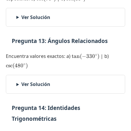
Ver Solución
Pregunta 13: Ángulos Relacionados
\tan(-330^{\circ})
\csc(480
∘
Encuentra valores exactos: a)
t
a
n
(
−
33
0
)
| b)
∘
c
s
c
(
48
0
)
Ver Solución
Pregunta 14: Identidades
Trigonométricas