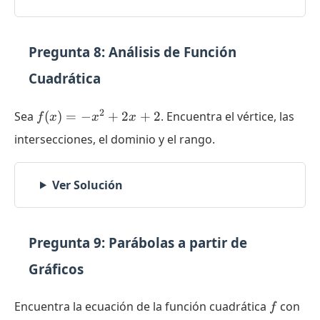
Pregunta 8: Análisis de Función
Cuadrática
f(x)
2
Sea
(
)
=
−
+
2
+
2
. Encuentra el vértice, las
f
x
x
x
= -
intersecciones, el dominio y el rango.
x^2
+ 2
x +
Ver Solución
2
Pregunta 9: Parábolas a partir de
Gráficos
f
Encuentra la ecuación de la función cuadrática
con
f