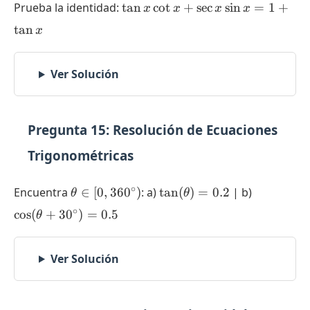
\tan x
Prueba la identidad:
t
a
n
c
o
t
+
s
e
c
s
i
n
=
1
+
x
x
x
x
\cot x
t
a
n
x
+ \sec
x \sin x
=
Ver Solución
1+\tan
x
Pregunta 15: Resolución de Ecuaciones
Trigonométricas
\theta \in
\tan(\theta)
\cos(\the
∘
Encuentra
∈
[
0
,
36
0
)
: a)
t
a
n
(
)
=
0.2
| b)
θ
θ
[0,
= 0.2
+
∘
c
o
s
(
+
3
0
)
=
0.5
θ
360^{\circ})
30^{\circ
= 0.5
Ver Solución