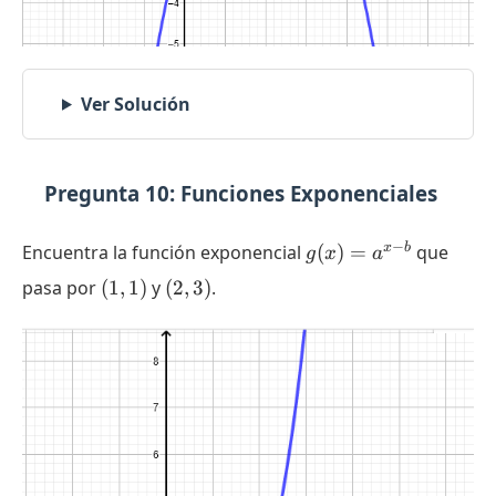
Ver Solución
Pregunta 10: Funciones Exponenciales
g(x)
−
x
b
Encuentra la función exponencial
(
)
=
que
g
x
a
=
(1,
(2,
pasa por
(
1
,
1
)
y
(
2
,
3
)
.
a^{x-
1)
3)
b}