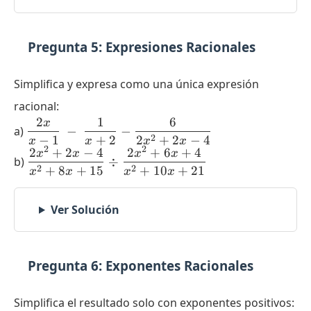
Pregunta 5: Expresiones Racionales
Simplifica y expresa como una única expresión
racional:
2
1
6
x
\displaystyle
a)
−
−
2
−
1
+
2
2
+
2
−
4
\dfrac{2x}
x
x
x
x
2
2
2
+
2
−
4
2
+
6
+
4
\displaystyle
x
x
x
x
{x-1}\:-
b)
÷
\dfrac{2x^2+2x-4}
2
2
+
8
+
15
+
10
+
21
\:\dfrac{1}
x
x
x
x
{x^2+8x+15} \div
{x+2}-
\dfrac{2x^2+6x+4}
\dfrac{6}
Ver Solución
{x^2+10x+21}
{2x^2+2x-
4}
Pregunta 6: Exponentes Racionales
Simplifica el resultado solo con exponentes positivos: