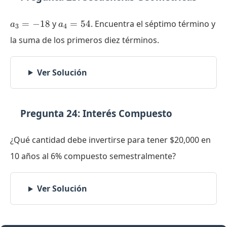
a_3
a_4
=
−
18
y
=
54
. Encuentra el séptimo término y
a
a
3
4
=
=
la suma de los primeros diez términos.
-18
54
Ver Solución
Pregunta 24: Interés Compuesto
¿Qué cantidad debe invertirse para tener
$20,000 en
10 años al 6% compuesto semestralmente?
Ver Solución