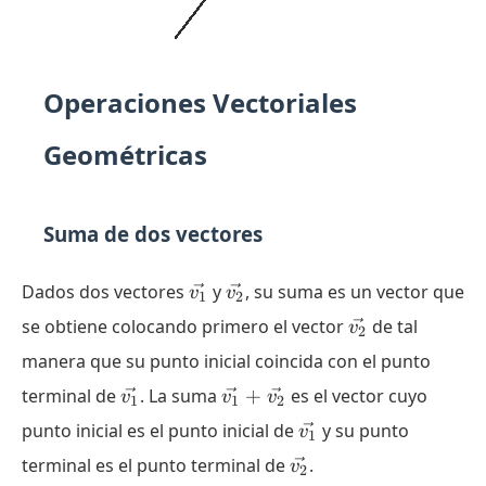
Operaciones Vectoriales
Geométricas
Suma de dos vectores
\vec{v_1}
\vec{v_2}
Dados dos vectores
y
, su suma es un vector que
v
v
1
2
\vec{v_2}
se obtiene colocando primero el vector
de tal
v
2
manera que su punto inicial coincida con el punto
\vec{v_1}
\vec{v_1}
terminal de
. La suma
+
es el vector cuyo
v
v
v
1
1
2
+
\vec{v_1}
punto inicial es el punto inicial de
y su punto
v
1
\vec{v_2}
\vec{v_2}
terminal es el punto terminal de
.
v
2