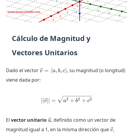
Cálculo de Magnitud y
Vectores Unitarios
\vec{v}
Dado el vector
=
⟨
,
,
⟩
, su magnitud (o longitud)
v
a
b
c
=
viene dada por:
\langle
a, b, c
\rangle
||\vec{v}|| = \sqrt{a^2 +
2
2
2
∣∣
∣∣
=
+
+
v
a
b
c
\vec{u}
El
vector unitario
, definido como un vector de
u
\vec{v}
magnitud igual a 1, en la misma dirección que
,
v