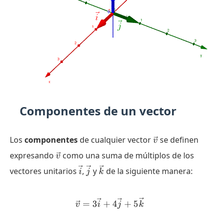
Componentes de un vector
\vec{v}
Los
componentes
de cualquier vector
se definen
v
\vec{v}
expresando
como una suma de múltiplos de los
v
\vec{i}
\vec{j}
\vec{k}
vectores unitarios
,
y
de la siguiente manera:
i
j
k
\vec{v} = 3\vec{i} + 4\v
=
3
+
4
+
5
v
i
j
k