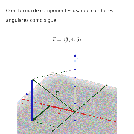
O en forma de componentes usando corchetes
angulares como sigue:
=
⟨
3
\vec{v} = \langle 3, 4, 5 \
,
4
,
5
⟩
v