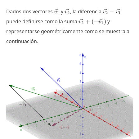
\vec{v_1}
\vec{v_2}
\vec{v_2}
Dados dos vectores
y
, la diferencia
−
v
v
v
v
1
2
2
1
-
\vec{v_2}
puede definirse como la suma
+
(
−
)
y
v
v
2
1
\vec{v_1}
+ (-
representarse geométricamente como se muestra a
\vec{v_1})
continuación.