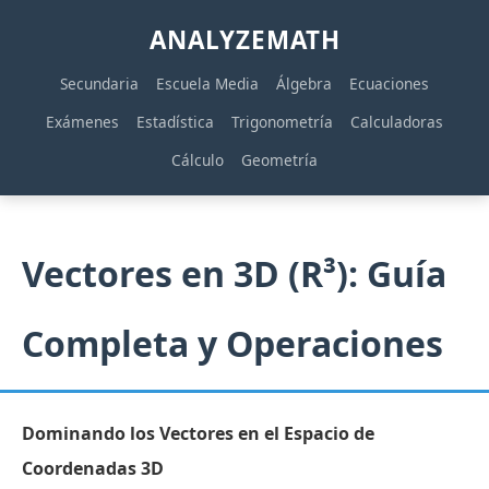
ANALYZEMATH
Secundaria
Escuela Media
Álgebra
Ecuaciones
Exámenes
Estadística
Trigonometría
Calculadoras
Cálculo
Geometría
Vectores en 3D (R³): Guía
Completa y Operaciones
Dominando los Vectores en el Espacio de
Coordenadas 3D