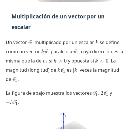
Multiplicación de un vector por un
escalar
\vec{v_1}
k
Un vector
multiplicado por un escalar
se define
v
k
1
k\vec{v_1}
\vec{v_1}
como un vector
paralelo a
, cuya dirección es la
k
v
v
1
1
\vec{v_1}
k
k
misma que la de
si
>
0
y opuesta si
<
0
. La
v
k
k
1
\gt
\lt
k\vec{v_1}
|
magnitud (longitud) de
es
∣
∣
veces la magnitud
k
v
k
1
0
0
k
\vec{v_1}
de
.
v
1
|
\vec{v_1}
2\vec{v_1}
-3
La figura de abajo muestra los vectores
,
2
y
v
v
1
1
\vec{v
−
3
.
v
1