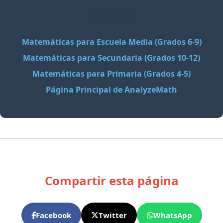
Secundaria
Matemáticas para Escuela Media (Grados 6-9)
Matemáticas para Secundaria (Grados 10-12)
Matemáticas para Primaria (Grados 4-5)
Página Principal de AnalyzeMath
Compartir esta página
Facebook
Twitter
WhatsApp