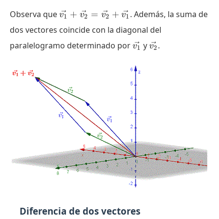
\vec{v_1}
Observa que
+
=
+
. Además, la suma de
v
v
v
v
1
2
2
1
+
dos vectores coincide con la diagonal del
\vec{v_2}
\vec{v_1}
\vec{v_2}
paralelogramo determinado por
=
y
.
v
v
1
2
\vec{v_2}
+
\vec{v_1}
Diferencia de dos vectores