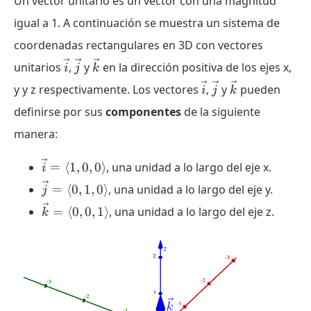
Un vector unitario es un vector con una magnitud
igual a 1. A continuación se muestra un sistema de
coordenadas rectangulares en 3D con vectores
\vec{i}
\vec{j}
\vec{k}
unitarios
,
y
en la dirección positiva de los ejes x,
i
j
k
\vec{i}
\vec{j}
\vec{k}
y y z respectivamente. Los vectores
,
y
pueden
i
j
k
definirse por sus
componentes
de la siguiente
manera:
\vec{i}
=
⟨
1
,
0
,
0
⟩
, una unidad a lo largo del eje x.
i
=
\vec{j}
=
⟨
0
,
1
,
0
⟩
, una unidad a lo largo del eje y.
j
\langle
=
\vec{k}
1 , 0 , 0
=
⟨
0
,
0
,
1
⟩
, una unidad a lo largo del eje z.
k
\langle
=
\rangle
0 , 1 , 0
\langle
\rangle
0 , 0 , 1
\rangle