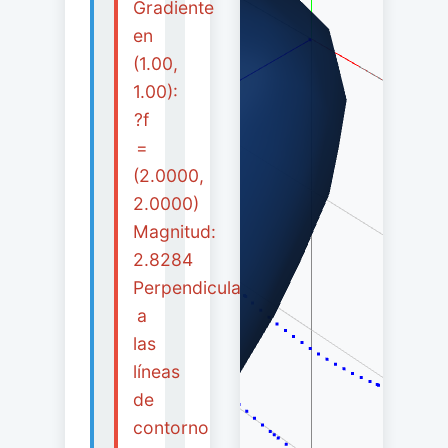
Gradiente
en
(1.00,
1.00):
?f
=
(2.0000,
2.0000)
Magnitud:
2.8284
Perpendicular
a
las
líneas
de
contorno