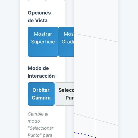
Opciones
de Vista
Mostrar
Mostrar
Mostrar
Superficie
Gradiente
Mapa de
Contorno
Modo de
Interacción
Orbitar
Seleccionar
Cámara
Punto
Cambie al
modo
"Seleccionar
Punto" para