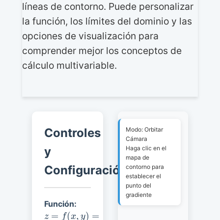
líneas de contorno. Puede personalizar
la función, los límites del dominio y las
opciones de visualización para
comprender mejor los conceptos de
cálculo multivariable.
Controles
Modo:
Orbitar
Cámara
y
Haga clic en el
mapa de
Configuración
contorno para
establecer el
punto del
gradiente
Función:
z
=
f
(
x
,
y
)
=