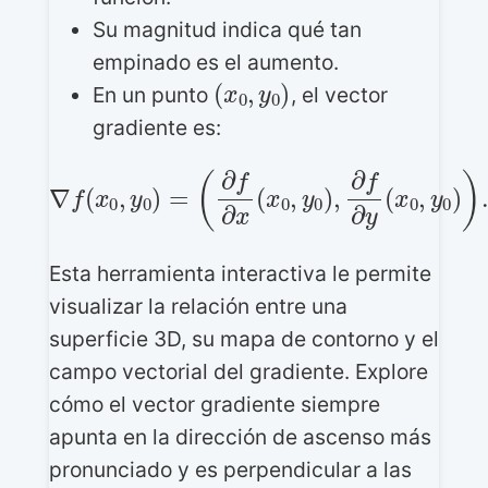
Su magnitud indica qué tan
empinado es el aumento.
(
x
0
,
y
0
)
En un punto
, el vector
gradiente es:
(
∂
f
∂
x
(
x
0
∇
,
f
y
(
0
x
)
0
,
∂
,
y
f
0
∂
)
y
=
(
x
0
,
y
0
)
)
.
Esta herramienta interactiva le permite
visualizar la relación entre una
superficie 3D, su mapa de contorno y el
campo vectorial del gradiente. Explore
cómo el vector gradiente siempre
apunta en la dirección de ascenso más
pronunciado y es perpendicular a las