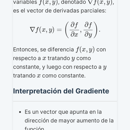
variables
, denotado
,
es el vector de derivadas parciales:
∇
f
(
x
,
y
)
=
(
∂
f
∂
x
,
∂
f
∂
y
)
.
f
(
x
,
y
)
Entonces, se diferencia
con
x
y
respecto a
tratando
como
y
constante, y luego con respecto a
x
tratando
como constante.
Interpretación del Gradiente
Es un vector que apunta en la
dirección de mayor aumento de la
función.