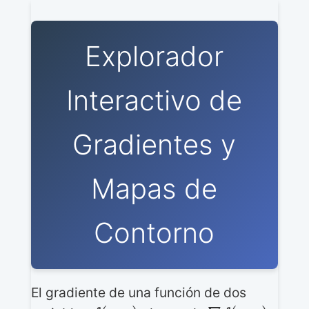
Explorador
Interactivo de
Gradientes y
Mapas de
Contorno
El gradiente de una función de dos
f
(
x
,
y
)
∇
f
(
x
,
y
)