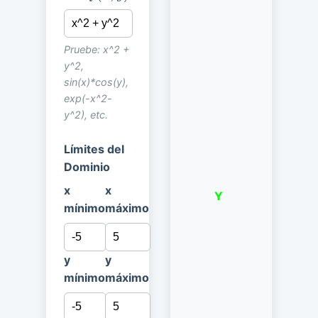
Pruebe: x^2 +
y^2,
sin(x)*cos(y),
exp(-x^2-
y^2), etc.
Límites del
Dominio
x
x
Y
mínimo
máximo
y
y
mínimo
máximo