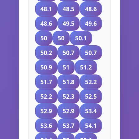
48.1
48.5
48.6
48.6
49.5
49.6
50
50
50.1
50.2
50.7
50.7
50.9
51
51.2
51.7
51.8
52.2
52.2
52.3
52.5
52.9
52.9
53.4
53.6
53.7
54.1