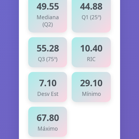
49.55
44.88
Mediana
Q1 (25º)
(Q2)
55.28
10.40
Q3 (75º)
RIC
7.10
29.10
Desv Est
Mínimo
67.80
Máximo