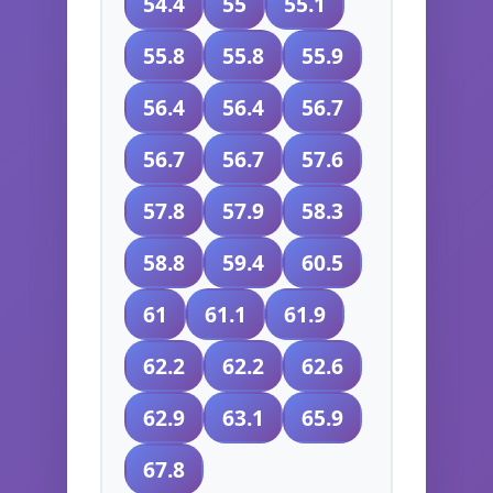
54.4
55
55.1
55.8
55.8
55.9
56.4
56.4
56.7
56.7
56.7
57.6
57.8
57.9
58.3
58.8
59.4
60.5
61
61.1
61.9
62.2
62.2
62.6
62.9
63.1
65.9
67.8