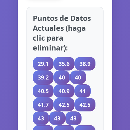
Puntos de Datos
Actuales (haga
clic para
eliminar):
29.1
35.6
38.9
39.2
40
40
40.5
40.9
41
41.7
42.5
42.5
43
43
43