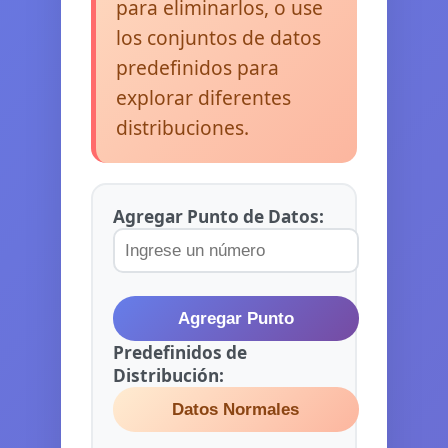
para eliminarlos, o use
los conjuntos de datos
predefinidos para
explorar diferentes
distribuciones.
Agregar Punto de Datos:
Agregar Punto
Predefinidos de
Distribución:
Datos Normales