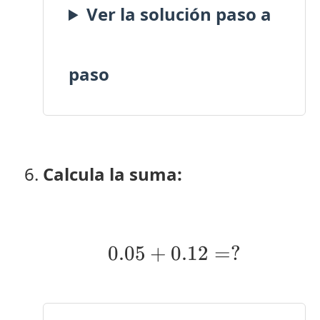
Ver la solución paso a
paso
Calcula la suma:
0.05
+
0.12
0.05 + 0.12 = ?
=
?