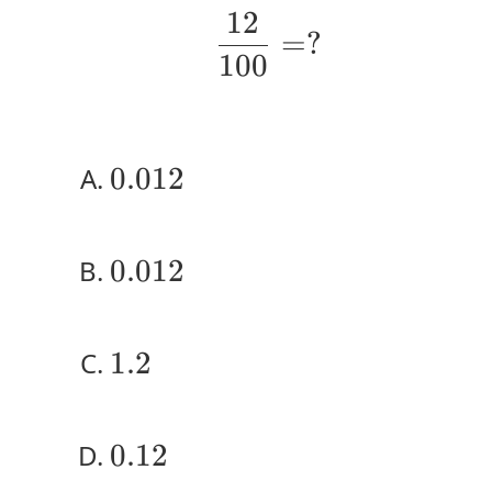
12
\frac{12}{100}
=
?
100
0.012
0.012
0.012
0.012
1.2
1.2
0.12
0.12