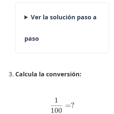
Ver la solución paso a
paso
Calcula la conversión:
1
\frac{1}{100} 
=
?
100