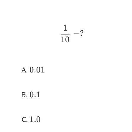
1
\frac{1}{10} =
=
?
10
0.01
0.01
0.1
0.1
1.0
1.0