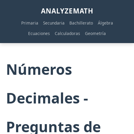
ANALYZEMATH
Primaria
Secundaria
Bachillerato
Álgebra
Ecuaciones
Calculadoras
Geometría
Números
Decimales -
Preguntas de