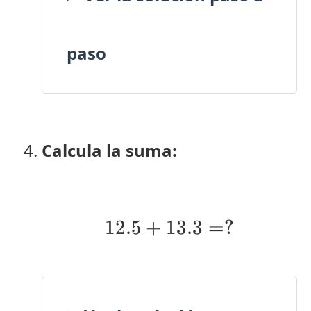
paso
Calcula la suma:
12.5
+
13.3
12.5 + 13.3 = ?
=
?