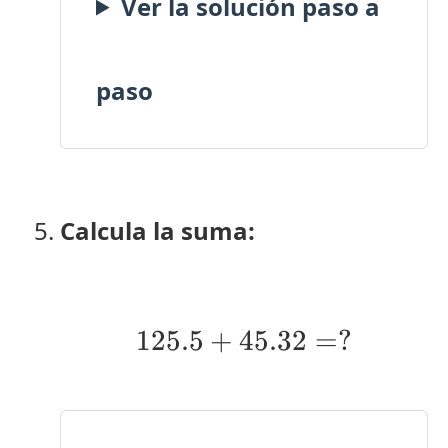
Ver la solución paso a
paso
Calcula la suma:
125.5
+
45.32
125.5 + 45.32 =
=
?