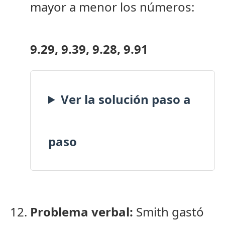
mayor a menor los números:
9.29, 9.39, 9.28, 9.91
Ver la solución paso a
paso
5.2
Problema verbal:
Smith gastó
un