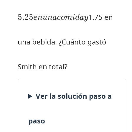
co
y
5.25
1.75 en
e
n
u
na
co
mi
d
a
y
una bebida. ¿Cuánto gastó
Smith en total?
Ver la solución paso a
paso