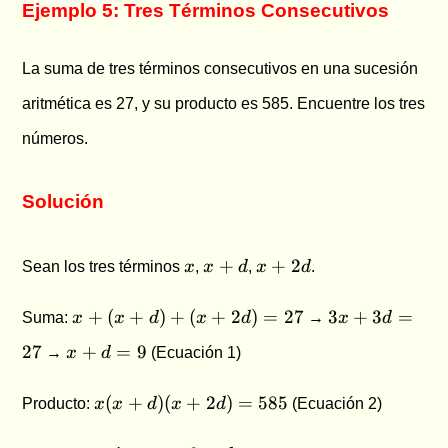
Ejemplo 5: Tres Términos Consecutivos
La suma de tres términos consecutivos en una sucesión
aritmética es 27, y su producto es 585. Encuentre los tres
números.
Solución
x
x+d
x+2d
+
+
2
Sean los tres términos
x
,
x
d
,
x
d
.
x +
3x
+
(
+
)
+
(
+
2
)
=
27
3
+
3
=
Suma:
x
x
d
x
d
→
x
d
(x+d)
+
x
27
+
=
9
→
x
d
(Ecuación 1)
+
3d
+
(x+2d)
=
d
x(x+d)
= 27
(
+
)
(
+
2
)
=
585
27
Producto:
x
x
d
x
d
(Ecuación 2)
=
(x+2d)
9
= 585
x