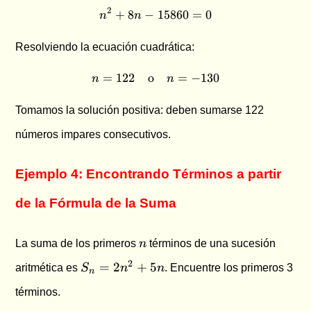
2
+
8
−
n^2 + 8n - 15860 = 0
15860
=
0
n
n
Resolviendo la ecuación cuadrática:
=
122
o
n = 122 \quad \text{o} \qu
=
−
130
n
n
Tomamos la solución positiva: deben sumarse 122
números impares consecutivos.
Ejemplo 4: Encontrando Términos a partir
de la Fórmula de la Suma
n
La suma de los primeros
n
términos de una sucesión
S_n
2
=
2
+
5
aritmética es
S
n
n
. Encuentre los primeros 3
n
=
términos.
2n^2
+ 5n