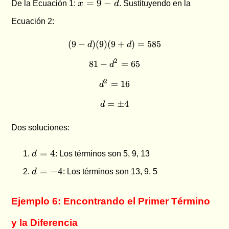
=
9
−
De la Ecuación 1:
x
d
. Sustituyendo en la
=
Ecuación 2:
9
-
(
9
−
)
(
9
)
(
9
(9-d)(9)(9+d) = 585
+
)
=
585
d
d
d
2
81
−
81 - d^2 = 65
=
65
d
2
=
d^2 = 16
16
d
=
d = \pm 4
±
4
d
Dos soluciones:
d
=
4
d
: Los términos son 5, 9, 13
=
d
=
−
4
d
: Los términos son 13, 9, 5
4
=
-4
Ejemplo 6: Encontrando el Primer Término
y la Diferencia