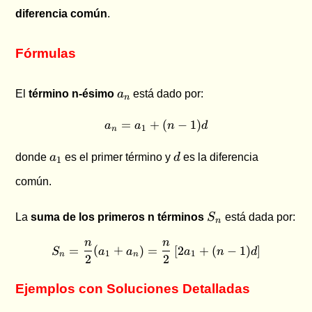
diferencia común
.
Fórmulas
a_n
El
término n-ésimo
a
está dado por:
n
=
+
a_n = a_1 + (n - 1)d
(
−
1
)
a
a
n
d
1
n
a_1
d
donde
a
es el primer término y
d
es la diferencia
1
común.
S_n
La
suma de los primeros n términos
S
está dada por:
n
n
n
S_n = \frac{n}{2}(a_1 + a_n)
=
(
+
)
=
[
2
+
(
−
1
)
]
S
a
a
a
n
d
1
1
n
n
2
2
Ejemplos con Soluciones Detalladas