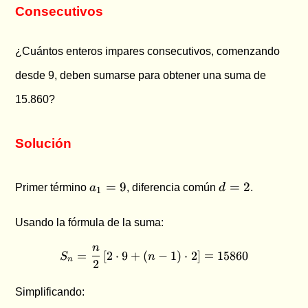
Consecutivos
¿Cuántos enteros impares consecutivos, comenzando
desde 9, deben sumarse para obtener una suma de
15.860?
Solución
a_1
d
=
9
=
2
Primer término
a
, diferencia común
d
.
1
= 9
=
2
Usando la fórmula de la suma:
n
S_n = \frac{n}{2} \left[ 2 \
=
[
2
⋅
9
+
(
−
1
)
⋅
2
]
=
15860
S
n
n
2
Simplificando: