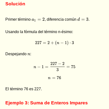
Solución
a_1
d
=
2
=
3
Primer término
a
, diferencia común
d
.
1
= 2
=
3
Usando la fórmula del término n-ésimo:
227
=
2
+
227 = 2 + (n - 1) \cdot 3
(
−
1
)
⋅
3
n
n
Despejando
n
:
227
−
2
n - 1 = \frac{227 - 2}{3} = 
−
1
=
=
75
n
3
=
n = 76
76
n
El término 76 es 227.
Ejemplo 3: Suma de Enteros Impares