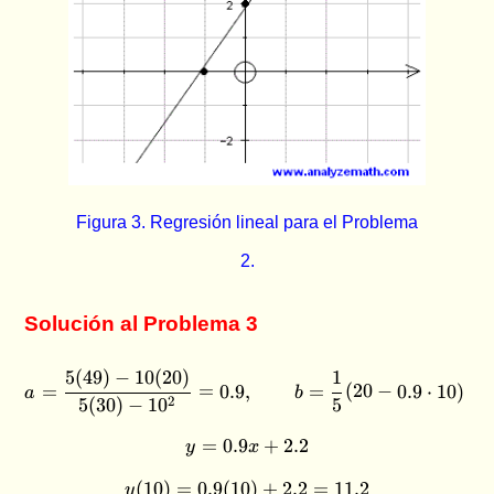
Figura 3. Regresión lineal para el Problema
2.
Solución al Problema 3
5
(
49
)
−
10
(
20
)
1
a=\frac{5(49)-10(20)}{5(30
=
=
0.9
,
=
(
20
−
0.9
⋅
10
)
=
a
b
2
5
(
30
)
−
1
0
5
=
0.9
y=0.9x+2.2
+
2.2
y
x
(
10
)
=
0.9
(
10
y(10)=0.9(10)+2.2=11.2
)
+
2.2
=
11.2
y