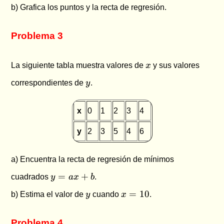
b) Grafica los puntos y la recta de regresión.
Problema 3
x
La siguiente tabla muestra valores de
x
y sus valores
y
correspondientes de
y
.
x
0
1
2
3
4
y
2
3
5
4
6
a) Encuentra la recta de regresión de mínimos
y
=
+
cuadrados
y
a
x
b
.
=
y
x
=
10
b) Estima el valor de
y
cuando
x
.
ax
=
+
10
b
Problema 4