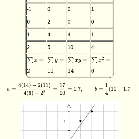
-1
0
0
1
0
2
0
0
1
4
4
1
2
5
10
4
\sum
\sum
\sum
\sum
2
=
=
=
=
∑
∑
∑
∑
x
y
x
y
x
x=2
y=11
xy=14
x^2=6
2
11
14
6
4
(
14
)
−
2
(
11
)
17
1
a=\frac{4(14)-2(11)}{4(6)-
=
=
=
1.7
,
=
(
11
−
1.7
⋅
2
a
b
2
4
(
6
)
−
2
10
4