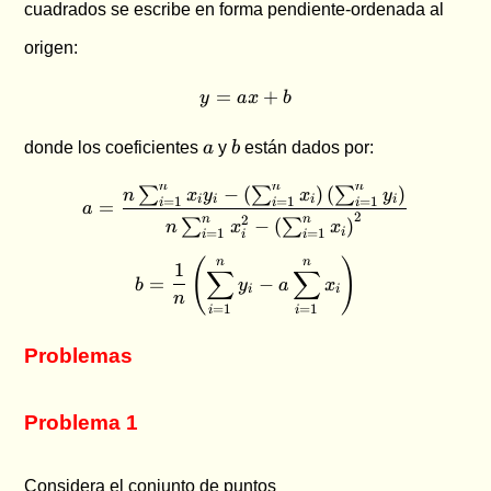
cuadrados se escribe en forma pendiente-ordenada al
origen:
=
y = ax + b
+
y
a
x
b
a
b
donde los coeficientes
a
y
b
están dados por:
n
n
n
−
(
)
(
)
∑
∑
∑
a = \frac{ n \sum_{i=1}^{n}
n
x
y
x
y
=
1
=
1
=
1
i
i
i
i
=
i
i
i
a
2
2
n
n
−
(
)
∑
∑
n
x
x
=
1
=
1
i
i
i
i
b = \frac{1}{n} \left( \sum
(
)
n
n
1
∑
∑
=
−
b
y
a
x
i
i
n
=
1
=
1
i
i
Problemas
Problema 1
Considera el conjunto de puntos