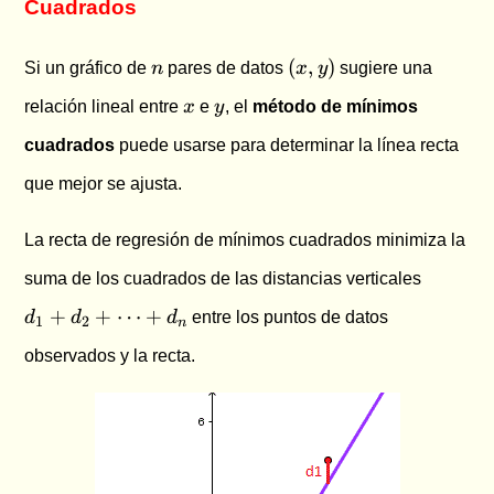
Cuadrados
n
(x,
(
,
)
Si un gráfico de
n
pares de datos
x
y
sugiere una
y)
x
y
relación lineal entre
x
e
y
, el
método de mínimos
cuadrados
puede usarse para determinar la línea recta
que mejor se ajusta.
La recta de regresión de mínimos cuadrados minimiza la
d_1 +
suma de los cuadrados de las distancias verticales
d_2 +
+
+
⋯
+
d
d
d
entre los puntos de datos
\cdots
1
2
n
+ d_n
observados y la recta.