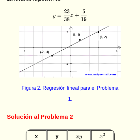
23
5
y=\frac{23}{38}x+\frac{5
=
+
y
x
38
19
Figura 2. Regresión lineal para el Problema
1.
Solución al Problema 2
xy
x^2
2
x
y
x
y
x