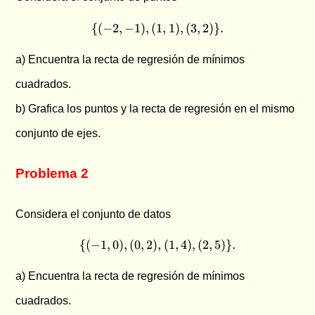
{(
−
2
,
−
1
)
,
(
1
\{(-2,-1),(1,1),(3,2)\}.
,
1
)
,
(
3
,
2
)}
.
a) Encuentra la recta de regresión de mínimos
cuadrados.
b) Grafica los puntos y la recta de regresión en el mismo
conjunto de ejes.
Problema 2
Considera el conjunto de datos
{(
−
1
,
0
)
,
(
0
,
2
)
\{(-1,0),(0,2),(1,4),(2,5)\}.
,
(
1
,
4
)
,
(
2
,
5
)}
.
a) Encuentra la recta de regresión de mínimos
cuadrados.