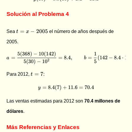
Solución al Problema 4
t=x-
=
−
2005
Sea
t
x
el número de años después de
2005
2005.
5
(
368
)
−
10
(
142
)
1
a=\frac{5(368)-10(142)}{5(
=
=
8.4
,
=
(
142
−
8.4
⋅
10
)
a
b
2
5
(
30
)
−
1
0
5
t=7
=
7
Para 2012,
t
:
=
8.4
(
7
)
+
y=8.4(7)+11.6=70.4
11.6
=
70.4
y
Las ventas estimadas para 2012 son
70.4 millones de
dólares
.
Más Referencias y Enlaces