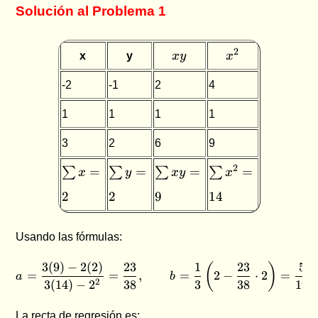
Solución al Problema 1
xy
x^2
2
x
y
x
y
x
-2
-1
2
4
1
1
1
1
3
2
6
9
\sum
\sum
\sum
\sum
2
=
=
=
=
∑
∑
∑
∑
x
y
x
y
x
x=2
y=2
xy=9
x^2=14
2
2
9
14
Usando las fórmulas:
3
(
9
)
−
2
(
2
)
23
1
23
5
(
)
a=\frac{3(9)-2(2)}{3(14)-2
=
=
,
=
2
−
⋅
2
=
a
b
2
3
(
14
)
−
2
38
3
38
19
La recta de regresión es: