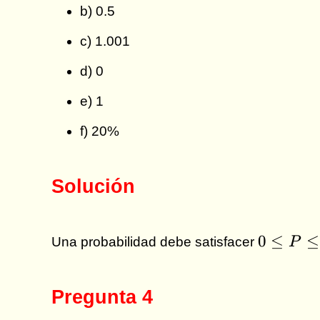
b) 0.5
c) 1.001
d) 0
e) 1
f) 20%
Solución
0
0
≤
≤
Una probabilidad debe satisfacer
P
\le
P
\le
Pregunta 4
1