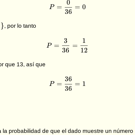
0
P = \frac{0}{36} = 0
=
=
0
P
36
)}
, por lo tanto
3
1
P = \frac{3}{36} = \
=
=
P
36
12
r que 13, así que
36
P = \frac{36}{36} = 
=
=
1
P
36
la probabilidad de que el dado muestre un número 