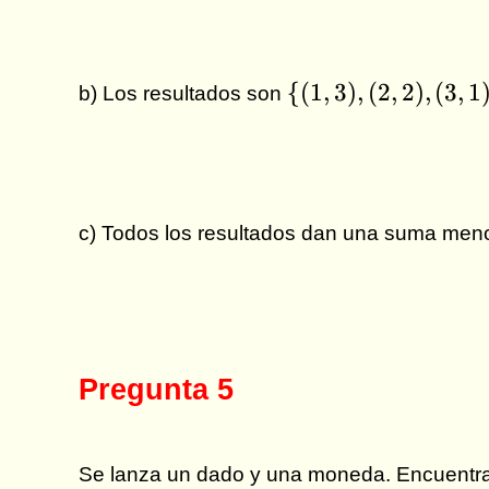
\
{(
1
,
3
)
,
(
2
,
2
)
,
(
3
,
1
b) Los resultados son
{(1,3),
(2,2),
(3,1)\}
c) Todos los resultados dan una suma meno
Pregunta 5
Se lanza un dado y una moneda. Encuentra 