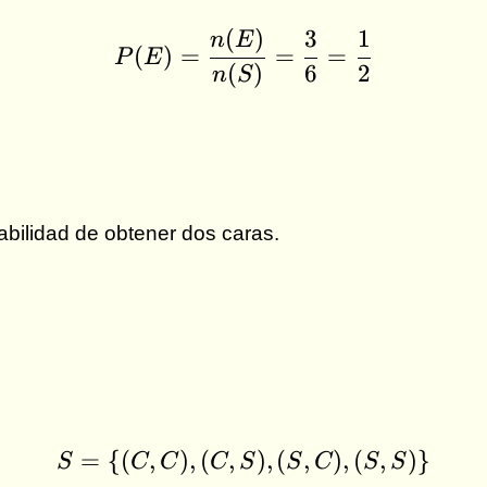
(
)
3
1
P(E) = \frac{n(E)}{n
n
E
(
)
=
=
=
P
E
(
)
6
2
n
S
bilidad de obtener dos caras.
=
{(
,
)
,
(
,
S = \{(C,C),(C,S),(S,
)
,
(
,
)
,
(
,
)}
S
C
C
C
S
S
C
S
S