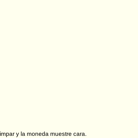
frac{1}{12}
1
impar y la moneda muestre cara.