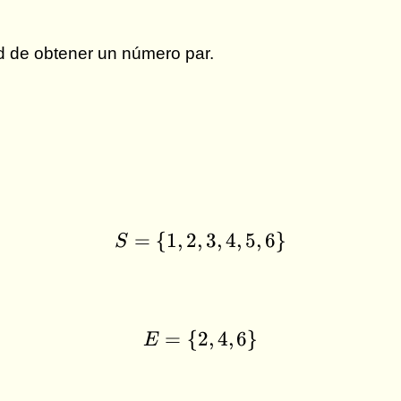
d de obtener un número par.
=
{
1
,
2
,
S = \{1,2,3,4,5,6\}
3
,
4
,
5
,
6
}
S
=
{
2
E = \{2,4,6\}
,
4
,
6
}
E