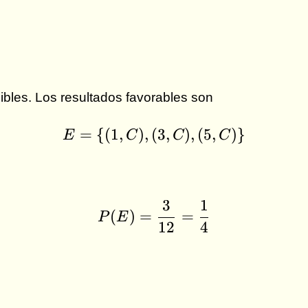
ibles. Los resultados favorables son
=
{(
1
,
)
,
(
E = \{(1,C),(3,C),(5,
3
,
)
,
(
5
,
)}
E
C
C
C
3
1
P(E) = \frac{3}{12} 
(
)
=
=
P
E
12
4