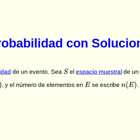
robabilidad con Solucio
S
idad
de un evento. Sea
S
el
espacio muestral
de un
)
E
n(E)
)
(
)
, y el número de elementos en
E
se escribe
n
E
.