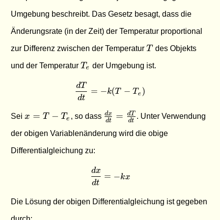
Umgebung beschreibt. Das Gesetz besagt, dass die
Änderungsrate (in der Zeit) der Temperatur proportional
T
zur Differenz zwischen der Temperatur
T
des Objekts
T_e
und der Temperatur
T
der Umgebung ist.
e
d
T
\frac{dT}{dt} = -k(T - T_e
=
−
(
−
)
k
T
T
e
d
t
x =
\frac{dx}
d
x
d
T
=
−
=
Sei
x
T
T
, so dass
. Unter Verwendung
e
d
t
d
t
T -
{dt} =
der obigen Variablenänderung wird die obige
T_e
\frac{dT}
{dt}
Differentialgleichung zu:
d
x
\frac{dx}{dt} = -kx
=
−
k
x
d
t
Die Lösung der obigen Differentialgleichung ist gegeben
durch: