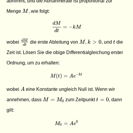
abnimmt, und die Abnahmerate ist proportional zur
M
Menge
M
, wie folgt:
d
M
\frac{dM}{dt} = -kM
=
−
k
M
d
t
\frac{dM}
M
k
t
d
M
>
0
wobei
die erste Ableitung von
M
,
k
, und
t
die
d
t
{dt}
>
Zeit ist. Lösen Sie die obige Differentialgleichung erster
0
Ordnung, um zu erhalten:
−
(
)
=
M(t) = A e^{-kt}
k
t
M
t
A
e
A
wobei
A
eine Konstante ungleich Null ist. Wenn wir
M =
t
=
=
0
annehmen, dass
M
M
zum Zeitpunkt
t
, dann
0
M_0
=
gilt:
0
0
=
M_0 = A e^0
M
A
e
0