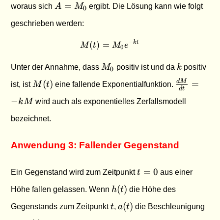
A =
=
woraus sich
A
M
ergibt. Die Lösung kann wie folgt
0
M_0
geschrieben werden:
−
(
)
=
M(t) = M_0 e^{-kt}
k
t
M
t
M
e
0
M_0
k
Unter der Annahme, dass
M
positiv ist und da
k
positiv
0
M(t)
\frac{dM}
d
M
(
)
=
ist, ist
M
t
eine fallende Exponentialfunktion.
d
t
{dt} = -
−
k
M
wird auch als exponentielles Zerfallsmodell
kM
bezeichnet.
Anwendung 3: Fallender Gegenstand
t
=
0
Ein Gegenstand wird zum Zeitpunkt
t
aus einer
=
h(t)
(
)
Höhe fallen gelassen. Wenn
h
t
die Höhe des
0
t
a(t)
(
)
Gegenstands zum Zeitpunkt
t
,
a
t
die Beschleunigung