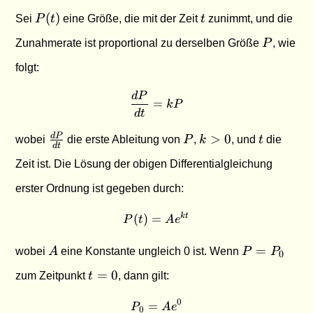
P(t)
t
(
)
Sei
P
t
eine Größe, die mit der Zeit
t
zunimmt, und die
P
Zunahmerate ist proportional zu derselben Größe
P
, wie
folgt:
d
P
\frac{dP}{dt} = kP
=
k
P
d
t
\frac{dP}
P
k
t
d
P
>
0
wobei
die erste Ableitung von
P
,
k
, und
t
die
d
t
{dt}
>
Zeit ist. Die Lösung der obigen Differentialgleichung
0
erster Ordnung ist gegeben durch:
(
)
=
P(t) = A e^{kt}
k
t
P
t
A
e
A
P =
=
wobei
A
eine Konstante ungleich 0 ist. Wenn
P
P
0
P_0
t
=
0
zum Zeitpunkt
t
, dann gilt:
=
0
0
=
P_0 = A e^0
P
A
e
0