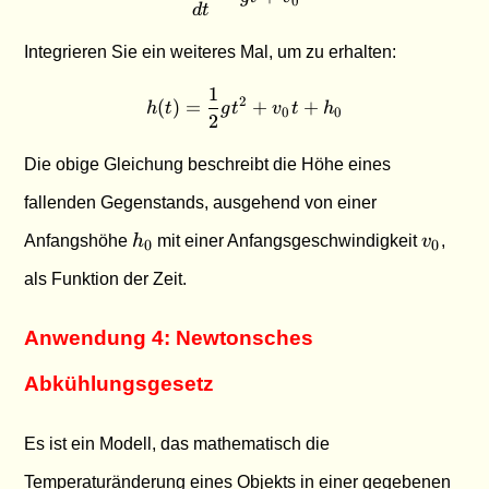
0
d
t
Integrieren Sie ein weiteres Mal, um zu erhalten:
1
h(t) = \frac{1}{2}gt^2 + v
2
(
)
=
+
+
h
t
g
t
v
t
h
0
0
2
Die obige Gleichung beschreibt die Höhe eines
fallenden Gegenstands, ausgehend von einer
h_0
v_0
Anfangshöhe
h
mit einer Anfangsgeschwindigkeit
v
,
0
0
als Funktion der Zeit.
Anwendung 4: Newtonsches
Abkühlungsgesetz
Es ist ein Modell, das mathematisch die
Temperaturänderung eines Objekts in einer gegebenen