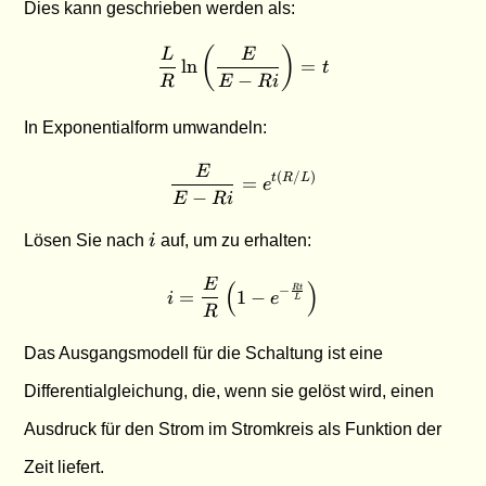
Dies kann geschrieben werden als:
(
)
\frac{L}{R} \ln\left(\frac{
L
E
l
n
=
t
−
R
E
R
i
In Exponentialform umwandeln:
E
\frac{E}{E - Ri} = e^{t(R/
(
/
)
=
t
R
L
e
−
E
R
i
i
Lösen Sie nach
i
auf, um zu erhalten:
E
i = \frac{E}{R} \left(1 - e
(
)
−
Rt
=
1
−
i
e
L
R
Das Ausgangsmodell für die Schaltung ist eine
Differentialgleichung, die, wenn sie gelöst wird, einen
Ausdruck für den Strom im Stromkreis als Funktion der
Zeit liefert.