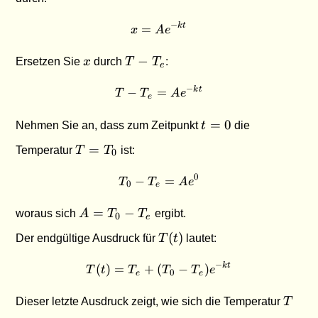
−
=
x = A e^{-kt}
k
t
x
A
e
x
T -
−
Ersetzen Sie
x
durch
T
T
:
e
T_e
−
−
=
T - T_e = A e^{-kt}
k
t
T
T
A
e
e
t
=
0
Nehmen Sie an, dass zum Zeitpunkt
t
die
=
T =
=
Temperatur
T
T
ist:
0
0
T_0
0
−
T_0 - T_e = A e^0
=
T
T
A
e
0
e
A =
=
−
woraus sich
A
T
T
ergibt.
0
e
T_0
T(t)
(
)
Der endgültige Ausdruck für
T
t
lautet:
-
T_e
−
(
)
=
+
(
T(t) = T_e + (T_0 - T_e)e^
−
)
k
t
T
t
T
T
T
e
0
e
e
T
Dieser letzte Ausdruck zeigt, wie sich die Temperatur
T