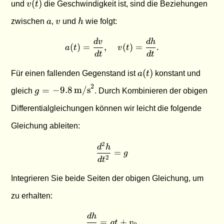
v(t)
(
)
und
v
t
die Geschwindigkeit ist, sind die Beziehungen
a
v
h
zwischen
a
,
v
und
h
wie folgt:
d
v
d
h
a(t) = \frac{dv}{dt}, \quad
(
)
=
,
(
)
=
.
a
t
v
t
d
t
d
t
a(t)
(
)
Für einen fallenden Gegenstand ist
a
t
konstant und
g = -9.8 \,
2
=
−
9.8
m/s
gleich
g
. Durch Kombinieren der obigen
\text{m/s}^2
Differentialgleichungen können wir leicht die folgende
Gleichung ableiten:
2
\frac{d^2h}{dt^2} = g
d
h
=
g
2
d
t
Integrieren Sie beide Seiten der obigen Gleichung, um
zu erhalten:
d
h
\frac{dh}{dt} = gt + v_0
=
+
g
t
v