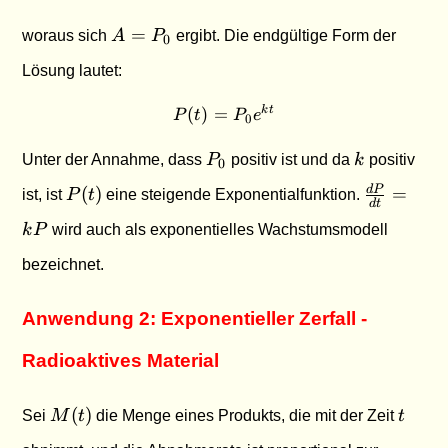
A
=
woraus sich
A
P
ergibt. Die endgültige Form der
0
=
Lösung lautet:
P_0
(
)
=
P(t) = P_0 e^{kt}
k
t
P
t
P
e
0
P_0
k
Unter der Annahme, dass
P
positiv ist und da
k
positiv
0
P(t)
\frac{dP
d
P
(
)
=
ist, ist
P
t
eine steigende Exponentialfunktion.
d
t
{dt} =
k
P
wird auch als exponentielles Wachstumsmodell
kP
bezeichnet.
Anwendung 2: Exponentieller Zerfall -
Radioaktives Material
M(t)
t
(
)
Sei
M
t
die Menge eines Produkts, die mit der Zeit
t