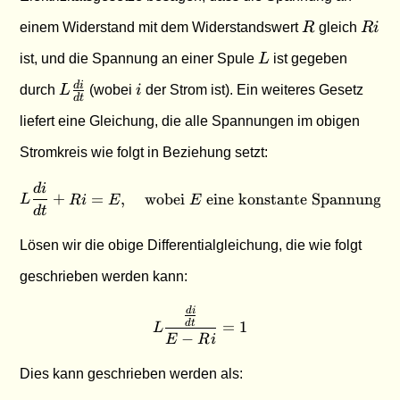
R
R
einem Widerstand mit dem Widerstandswert
R
gleich
R
i
i
L
ist, und die Spannung an einer Spule
L
ist gegeben
L
i
d
i
durch
L
(wobei
i
der Strom ist). Ein weiteres Gesetz
d
t
\frac{di}
liefert eine Gleichung, die alle Spannungen im obigen
{dt}
Stromkreis wie folgt in Beziehung setzt:
d
i
L \frac{di}{dt} + Ri = E, \
+
=
,
wobei
eine konstante Spannung is
L
R
i
E
E
d
t
Lösen wir die obige Differentialgleichung, die wie folgt
geschrieben werden kann:
L \frac{\frac{di}{dt}}{E - 
d
i
=
1
d
t
L
−
E
R
i
Dies kann geschrieben werden als: