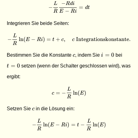
−
L
R
d
i
-\frac{L}{R} \frac{-Rdi}{E 
−
=
d
t
−
R
E
R
i
Integrieren Sie beide Seiten:
L
-\frac{L}{R} \ln(E - Ri) = t
−
l
n
(
−
)
=
+
,
Integrationskonstante
.
E
R
i
t
c
c
R
c
i
t
=
0
Bestimmen Sie die Konstante
c
, indem Sie
i
bei
=
=
=
0
t
setzen (wenn der Schalter geschlossen wird), was
0
0
ergibt:
L
c = -\frac{L}{R} \ln(E)
=
−
l
n
(
)
c
E
R
c
Setzen Sie
c
in die Lösung ein:
L
L
-\frac{L}{R} \ln(E - Ri) = 
−
l
n
(
−
)
=
−
l
n
(
)
E
R
i
t
E
R
R