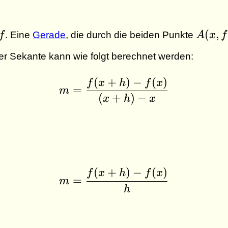
f
A (
(
,
f
. Eine
Gerade
, die durch die beiden Punkte
A
x
f
x ,
r Sekante kann wie folgt berechnet werden:
f(x))
(
+
)
−
(
)
m = \dfrac{f (x + h) -
f
x
h
f
x
=
m
(
+
)
−
x
h
x
(
+
)
−
(
)
m = \dfrac{f (x + h) 
f
x
h
f
x
=
m
h