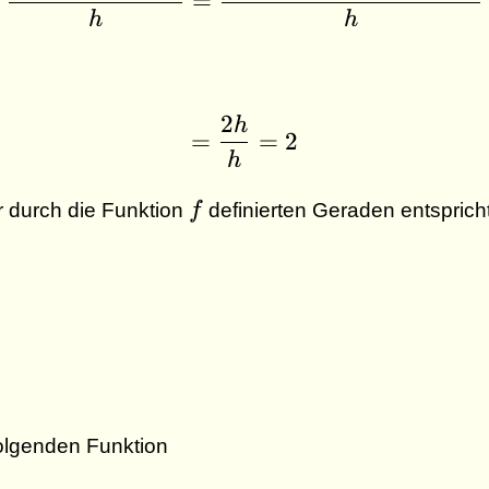
=
h
h
2
h
= \dfrac{2h}{h} = 2
=
=
2
h
f
r durch die Funktion
f
definierten Geraden entspric
folgenden Funktion