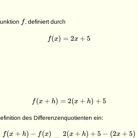
f
Funktion
f
, definiert durch
(
)
=
f(x) = 2x + 5
2
+
5
f
x
x
(
+
)
=
2
f(x + h) = 2(x + h) +
(
+
)
+
5
f
x
h
x
h
efinition des Differenzenquotienten ein:
(
+
)
−
(
)
2
(
+
)
+
5
−
(
2
+
5
)
\dfrac{f (x + h) - f(x
f
x
h
f
x
x
h
x