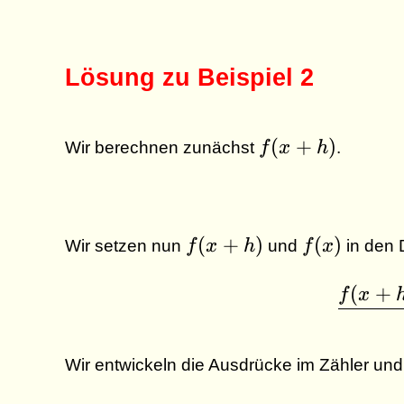
Lösung zu Beispiel 2
f(x
(
+
)
Wir berechnen zunächst
f
x
h
.
+
h)
f(x
f(x)
(
+
)
(
)
Wir setzen nun
f
x
h
und
f
x
in den 
+
h)
(
+
f
x
Wir entwickeln die Ausdrücke im Zähler un