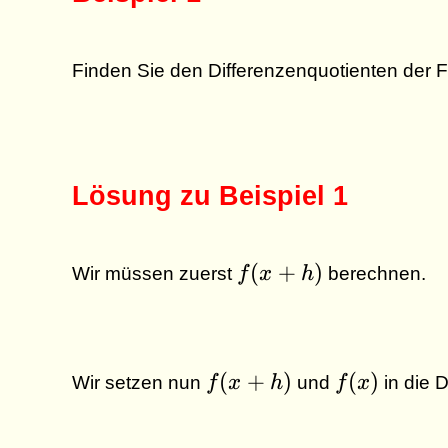
Finden Sie den Differenzenquotienten der 
Lösung zu Beispiel 1
f(x
(
+
)
Wir müssen zuerst
f
x
h
berechnen.
+
h)
f(x
f(x)
(
+
)
(
)
Wir setzen nun
f
x
h
und
f
x
in die D
+
h)