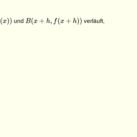
B(x+h
(
))
(
+
,
(
+
))
x
und
B
x
h
f
x
h
verläuft,
,
f(x+h))
 f(x)}{(x + h) - x}
- f(x)}{h}