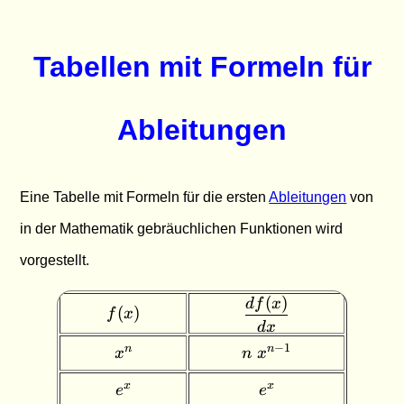
Tabellen mit Formeln für
Ableitungen
Eine Tabelle mit Formeln für die ersten
Ableitungen
von
in der Mathematik gebräuchlichen Funktionen wird
vorgestellt.
(
)
\dfrac{d
df
x
f(x)
(
)
f
x
f(x)}
d
x
{dx}
x^n
n \;
−
1
n
n
x
n
x
x^{n-
e^x
e^x
1}
x
x
e
e