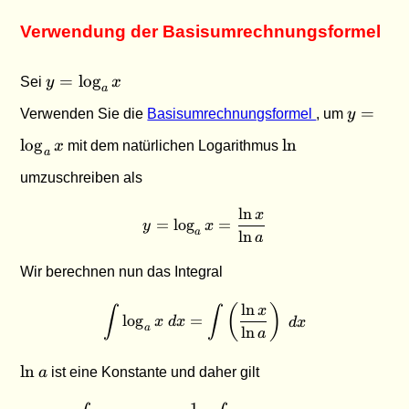
Verwendung der Basisumrechnungsformel
y =
=
l
o
g
Sei
y
x
a
\log_a
y =
=
Verwenden Sie die
Basisumrechnungsformel
, um
y
x
\log_a
\ln
l
o
g
l
n
x
mit dem natürlichen Logarithmus
x
a
umzuschreiben als
l
n
x
y = \log_a x = \dfrac{\ln x
=
l
o
g
=
y
x
a
l
n
a
Wir berechnen nun das Integral
l
n
(
)
\int \log_a x \; dx = \int \l
x
∫
∫
l
o
g
=
x
d
x
d
x
a
l
n
a
\ln
l
n
a
ist eine Konstante und daher gilt
a
1