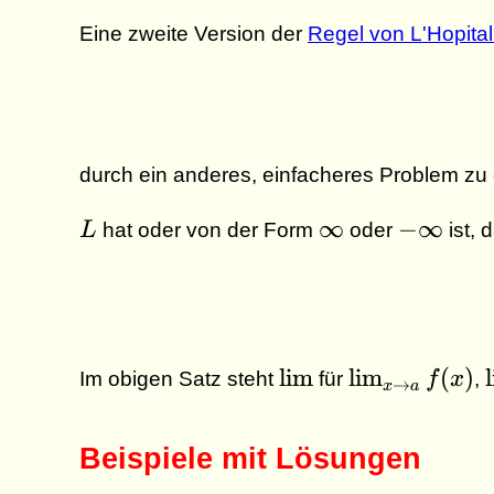
Eine zweite Version der
Regel von L'Hopita
durch ein anderes, einfacheres Problem z
L
\infty
-
∞
−
∞
L
hat oder von der Form
oder
ist, d
\infty
\lim
\lim_{x
l
i
m
l
i
m
(
)
l
Im obigen Satz steht
für
f
x
,
→
x
a
\to a}
f(x)
Beispiele mit Lösungen