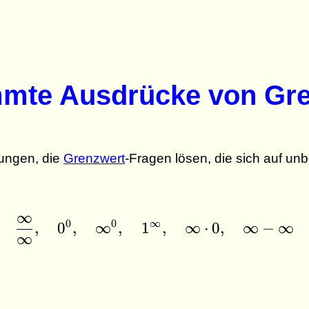
mte Ausdrücke von Gr
bungen, die
Grenzwert
-Fragen lösen, die sich auf u
∞
\dfrac{\infty}{\infty}
0
0
∞
,
0
,
∞
,
1
,
∞
⋅
0
,
∞
−
∞
∞