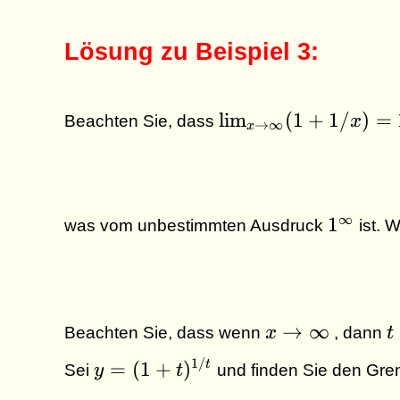
Lösung zu Beispiel 3:
\lim_{x\to
l
i
m
(
1
+
1/
)
=
Beachten Sie, dass
x
→
∞
x
\infty} (1
+ 1/x) = 1
1^{\inf
∞
1
was vom unbestimmten Ausdruck
ist. 
x\to
t
→
∞
Beachten Sie, dass wenn
x
, dann
t
\infty
0
y = ( 1
1/
=
(
1
+
)
t
Sei
y
t
und finden Sie den Gre
+