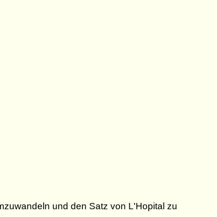
e^{-x}
= \infty
{-x} = 0
ac{\infty}
zuwandeln und den Satz von L'Hopital zu
fty}