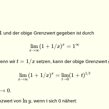
1
und der obige Grenzwert gegeben ist durch
∞
x
l
i
m
(
1
+
1/
\lim_{x\to \infty} ( 
)
=
1
x
→
∞
x
ty}
t
=
1/
Wenn wir
t
x
setzen, kann der obige Grenzwert 
=
1
1/
\lim_{x\to \infty} ( 
x
t
l
i
m
(
1
+
1/
)
=
l
i
m
(
1
+
)
x
t
/
→
∞
→
0
x
t
x
\to
→
0
.
\ln
l
n
nzwert von
y
, wenn t sich 0 nähert:
y