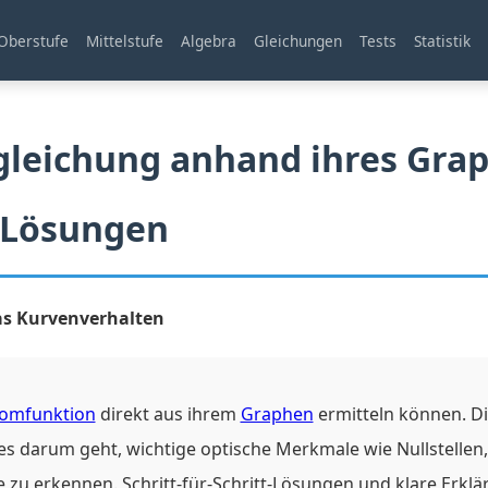
Oberstufe
Mittelstufe
Algebra
Gleichungen
Tests
Statistik
leichung anhand ihres Grap
 Lösungen
as Kurvenverhalten
omfunktion
direkt aus ihrem
Graphen
ermitteln können. Die
s darum geht, wichtige optische Merkmale wie Nullstellen
 zu erkennen. Schritt-für-Schritt-Lösungen und klare Erklä