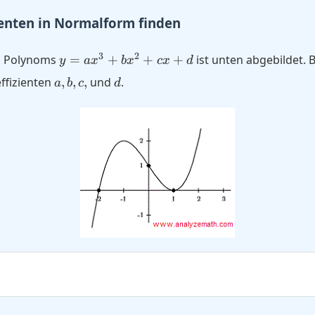
ienten in Normalform finden
y =
3
2
n Polynoms
=
+
+
+
ist unten abgebildet. 
y
a
x
b
x
c
x
d
a
a,
d
ffizienten
,
,
,
und
.
a
b
c
d
x^3
b,
+
c,
b
x^2
+c
x +
d