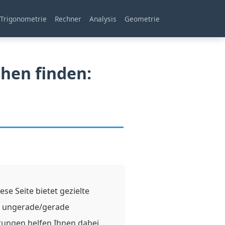
Trigonometrie
Rechner
Analysis
Geometrie
hen finden:
se Seite bietet gezielte
, ungerade/gerade
rungen helfen Ihnen dabei,