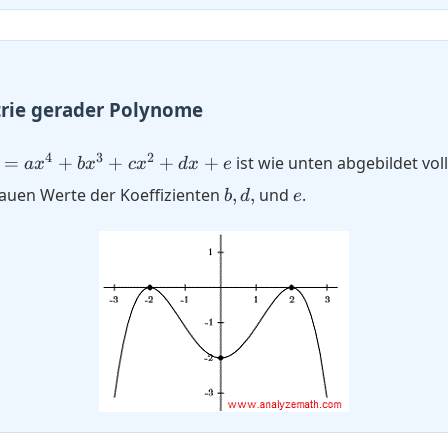
rie gerader Polynome
y=a
4
3
2
=
+
+
+
+
ist wie unten abgebildet v
a
x
b
x
c
x
d
x
e
^4+bx^3+c
b,
e
nauen Werte der Koeffizienten
,
,
und
.
b
d
e
^2+d x+e
d,