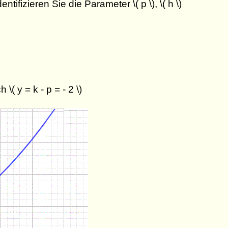
tifizieren Sie die Parameter \( p \), \( h \)
\( y = k - p = - 2 \)