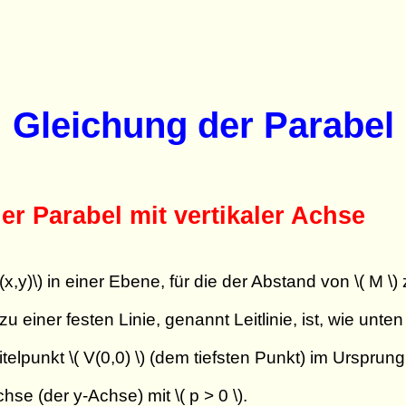
Gleichung der Parabel
er Parabel mit vertikaler Achse
x,y)\) in einer Ebene, für die der Abstand von \( M \)
 einer festen Linie, genannt Leitlinie, ist, wie unte
telpunkt \( V(0,0) \) (dem tiefsten Punkt) im Ursprun
hse (der y-Achse) mit \( p > 0 \).