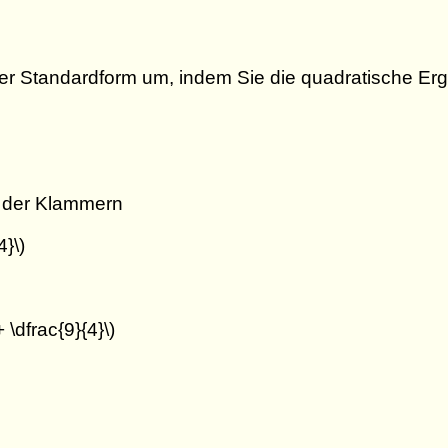
r Standardform um, indem Sie die quadratische Ergä
b der Klammern
4}\)
+ \dfrac{9}{4}\)