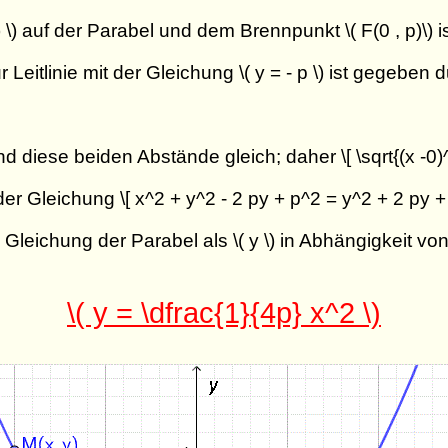
 auf der Parabel und dem Brennpunkt \( F(0 , p)\) ist
 Leitlinie mit der Gleichung \( y = - p \) ist gegeben 
 diese beiden Abstände gleich; daher \[ \sqrt{(x -0)^
er Gleichung \[ x^2 + y^2 - 2 py + p^2 = y^2 + 2 py 
leichung der Parabel als \( y \) in Abhängigkeit von \
\( y = \dfrac{1}{4p} x^2 \)