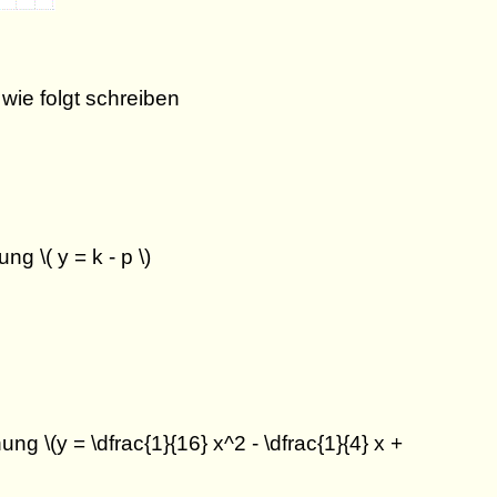
wie folgt schreiben
g \( y = k - p \)
g \(y = \dfrac{1}{16} x^2 - \dfrac{1}{4} x +