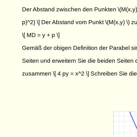
Der Abstand zwischen den Punkten \(M(x,y) \)
p)^2} \] Der Abstand vom Punkt \(M(x,y) \) zur
\[ MD = y + p \]
Gemäß der obigen Definition der Parabel sind
Seiten und erweitern Sie die beiden Seiten d
zusammen \[ 4 py = x^2 \] Schreiben Sie die G