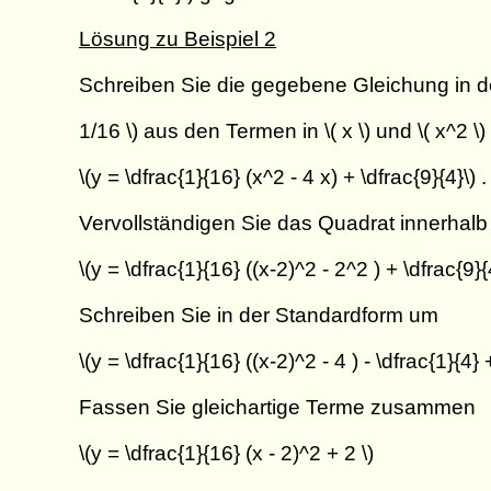
Lösung zu Beispiel 2
Schreiben Sie die gegebene Gleichung in de
1/16 \) aus den Termen in \( x \) und \( x^2 \)
\(y = \dfrac{1}{16} (x^2 - 4 x) + \dfrac{9}{4}\) .
Vervollständigen Sie das Quadrat innerhal
\(y = \dfrac{1}{16} ((x-2)^2 - 2^2 ) + \dfrac{9}{
Schreiben Sie in der Standardform um
\(y = \dfrac{1}{16} ((x-2)^2 - 4 ) - \dfrac{1}{4} 
Fassen Sie gleichartige Terme zusammen
\(y = \dfrac{1}{16} (x - 2)^2 + 2 \)