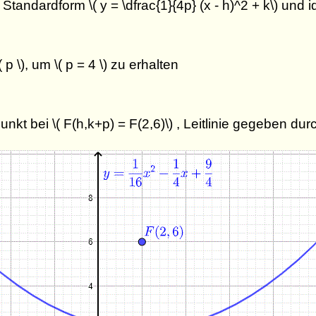
andardform \( y = \dfrac{1}{4p} (x - h)^2 + k\) und iden
 p \), um \( p = 4 \) zu erhalten
nkt bei \( F(h,k+p) = F(2,6)\) , Leitlinie gegeben durch 