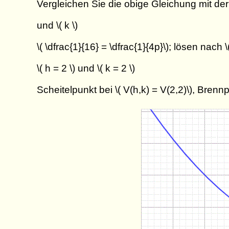
Vergleichen Sie die obige Gleichung mit der St
und \( k \)
\( \dfrac{1}{16} = \dfrac{1}{4p}\); lösen nach \(
\( h = 2 \) und \( k = 2 \)
Scheitelpunkt bei \( V(h,k) = V(2,2)\), Brennpu