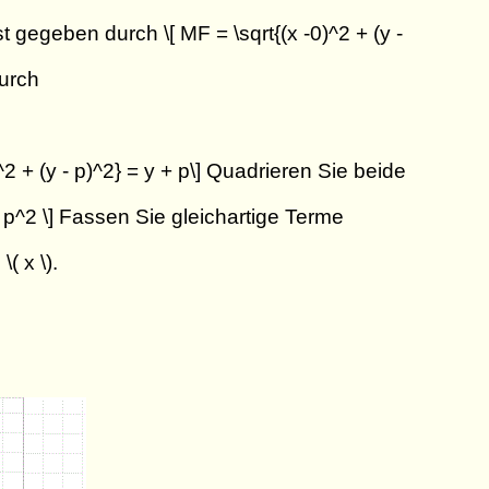
 gegeben durch \[ MF = \sqrt{(x -0)^2 + (y -
durch
2 + (y - p)^2} = y + p\] Quadrieren Sie beide
+ p^2 \] Fassen Sie gleichartige Terme
( x \).