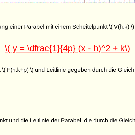
g einer Parabel mit einem Scheitelpunkt \( V(h,k) \) 
\( y = \dfrac{1}{4p} (x - h)^2 + k\)
\( F(h,k+p) \) und Leitlinie gegeben durch die Gleichun
 und die Leitlinie der Parabel, die durch die Gleichun