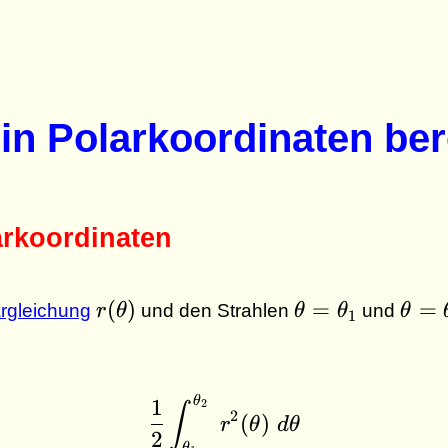
 in Polarkoordinaten be
arkoordinaten
r(\theta)
\theta =
\the
(
)
=
=
rgleichung
r
θ
und den Strahlen
θ
θ
und
θ
1
\theta_1
\the
θ
\dfrac{1}{2}\int_{\th
1
2
∫
2
(
)
r
θ
d
θ
2