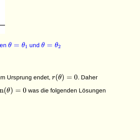
\theta =
\theta =
=
=
len
θ
θ
und
θ
θ
1
2
\theta_1
\theta_2
r(\theta)
(
)
=
0
 im Ursprung endet,
r
θ
. Daher
=0
sin (
n
(
)
=
0
θ
was die folgenden Lösungen
theta)
 0
\quad \theta_2 = \pi