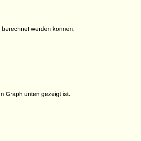
ac{1}{2}\sin (2 \theta ) \right]_0^{\pi} = \
berechnet werden können.
n Graph unten gezeigt ist.