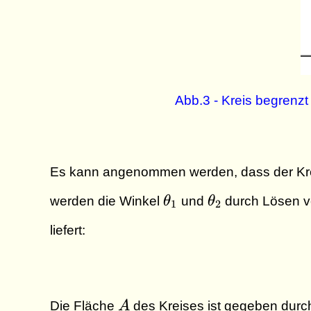
Abb.3 - Kreis begrenz
Es kann angenommen werden, dass der Kre
\theta_1
\theta_2
werden die Winkel
θ
und
θ
durch Lösen 
1
2
liefert:
A
Die Fläche
A
des Kreises ist gegeben durc