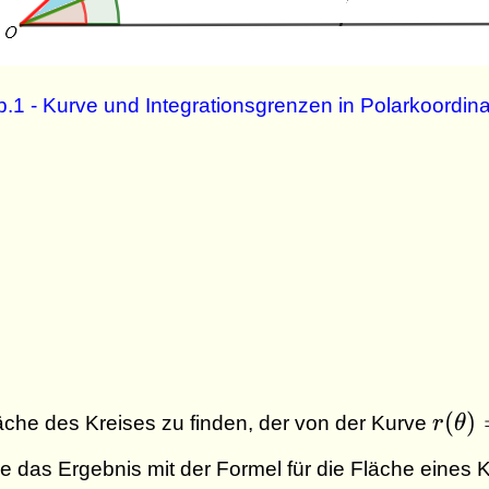
.1 - Kurve und Integrationsgrenzen in Polarkoordin
r(\th
(
)
äche des Kreises zu finden, der von der Kurve
r
θ
= 2 \
ie das Ergebnis mit der Formel für die Fläche eines 
(\the