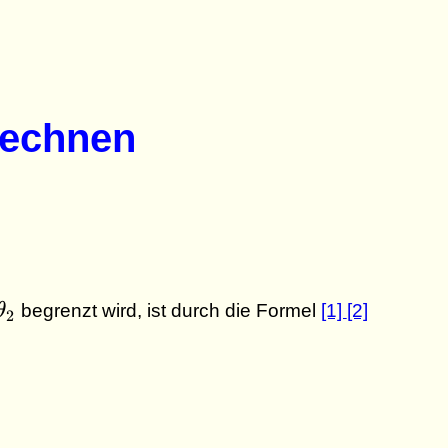
rechnen
ta =
θ
begrenzt wird, ist durch die Formel
[1]
[2]
2
ta_2
eta_1}^{\theta_2} \; r^2(\theta) \; d\thet