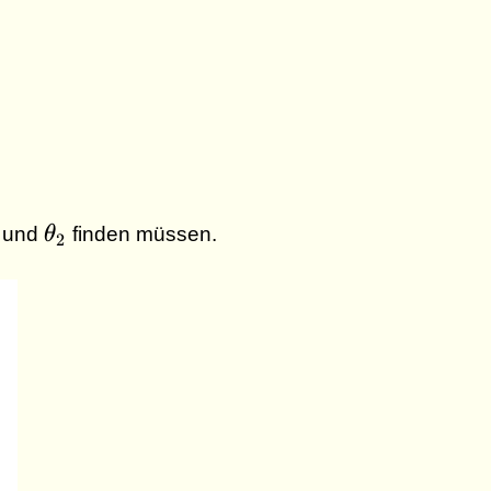
heta_1
\theta_2
und
θ
finden müssen.
2