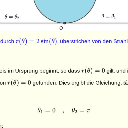
r(\theta)
(
)
=
2
s
i
n
(
)
t durch
r
θ
θ
, überstrichen von den Strah
= 2 \sin
(\theta)
r(\theta)
(
)
=
0
is im Ursprung beginnt, so dass
r
θ
gilt, und
= 0
r(\theta)
\
(
)
=
0
s
i
von
r
θ
gefunden. Dies ergibt die Gleichung:
= 0
\
=
=
0
,
\theta_1 = 0 \quad , 
=
θ
θ
π
1
2
h: