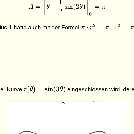
1
A = \left[\theta -\dfr
[
]
=
−
s
i
n
(
2
)
=
A
θ
θ
π
2
0
1
\pi
2
2
1
⋅
=
⋅
1
=
dius
hätte auch mit der Formel
π
r
π
π
\cdot
r^2
= \pi
\cdot
1^2
= \pi
r(\theta)
(
)
=
s
i
n
(
3
)
der Kurve
r
θ
θ
eingeschlossen wird, dere
= \sin (
3 \theta)