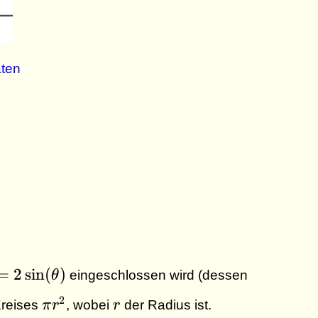
aten
eta)
=
2
s
i
n
(
)
θ
eingeschlossen wird (dessen
sin
\pi
r
2
Kreises
π
r
, wobei
r
der Radius ist.
ta)