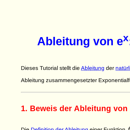
x
Ableitung von e
Dieses Tutorial stellt die
Ableitung
der
natür
Ableitung zusammengesetzter Exponential
1. Beweis der Ableitung von
f
Die
Definition der Ableitung
einer Funktion
f