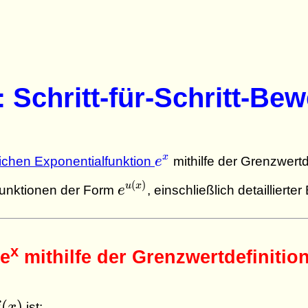
: Schritt-für-Schritt-Be
e^x
x
lichen Exponentialfunktion
e
mithilfe der Grenzwertd
e^{u(x)}
(
)
u
x
funktionen der Form
e
, einschließlich detailliert
x
 e
mithilfe der Grenzwertdefinitio
(x)
(
)
x
ist: