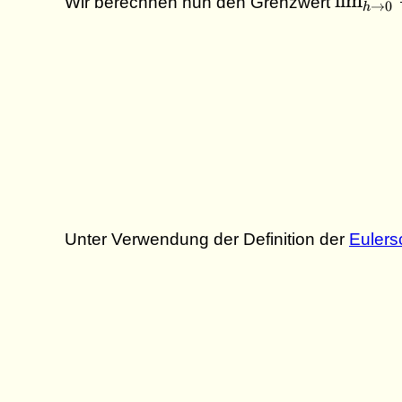
l
i
m
Wir berechnen nun den Grenzwert
→
0
h
\to 0}
\frac{
- 1}{h}
Unter Verwendung der Definition der
Eulers