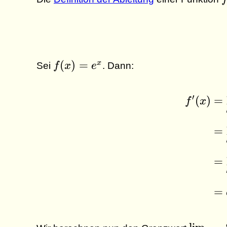
f(x)
(
)
=
x
Sei
f
x
e
. Dann:
=
e^x
′
(
)
=
f
x
=
=
=
\lim_{