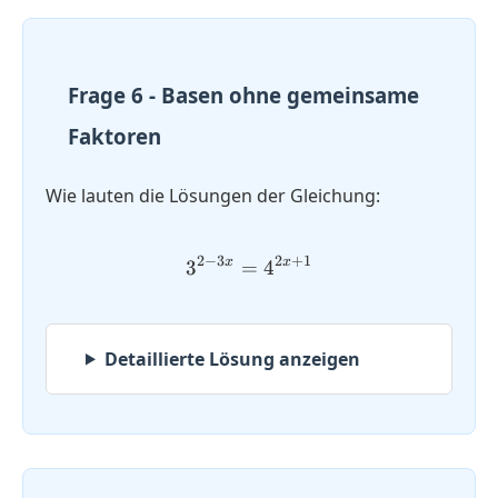
Frage 6 - Basen ohne gemeinsame
Faktoren
Wie lauten die Lösungen der Gleichung:
2
−
3
2
+
1
x
x
3
=
3^{2-3x} = 4^{2x+1}
4
Detaillierte Lösung anzeigen