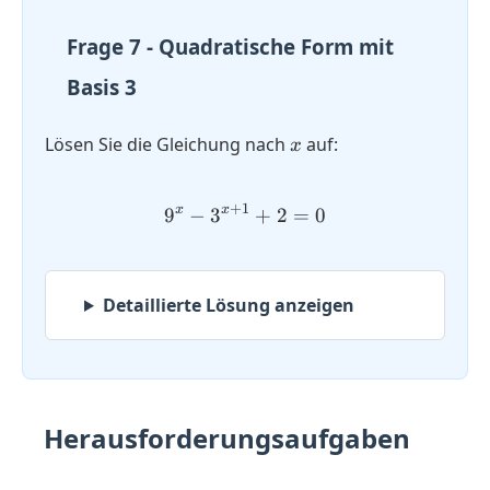
Frage 7 - Quadratische Form mit
Basis 3
x
Lösen Sie die Gleichung nach
auf:
x
+
1
x
x
9
−
3
9^x - 3^{x + 1} + 2 = 0
+
2
=
0
Detaillierte Lösung anzeigen
Herausforderungsaufgaben