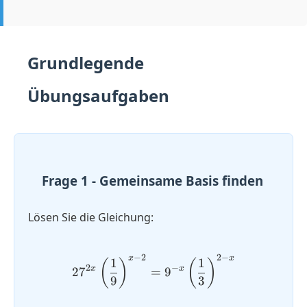
Grundlegende
Übungsaufgaben
Frage 1 - Gemeinsame Basis finden
Lösen Sie die Gleichung:
−
2
2
−
x
x
27^{2x} \left(\dfrac{1}{9
1
1
(
)
(
)
2
−
x
x
2
7
=
9
9
3