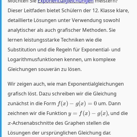
Möchten Sie
Exponentialgleichungen
meistern?
Dieser Leitfaden bietet Schülern der 12. Klasse klare,
detaillierte Lösungen unter Verwendung sowohl
analytischer als auch grafischer Methoden. Sie
lernen leistungsstarke Techniken wie die
Substitution und die Regeln für Exponential- und
Logarithmusfunktionen kennen, um komplexe
Gleichungen souverän zu lösen.
Wir zeigen auch, wie man Exponentialgleichungen
grafisch löst. Dazu schreiben wir die Gleichung
f(x)
zunächst in die Form
(
)
−
(
)
=
0
um. Dann
f
x
g
x
-
y =
x
zeichnen wir die Funktion
=
(
)
−
(
)
, und die
y
f
x
g
x
g(x)
f(x)
-Achsenabschnitte des Graphen stellen die
= 0
x
-
Lösungen der ursprünglichen Gleichung dar.
g(x)