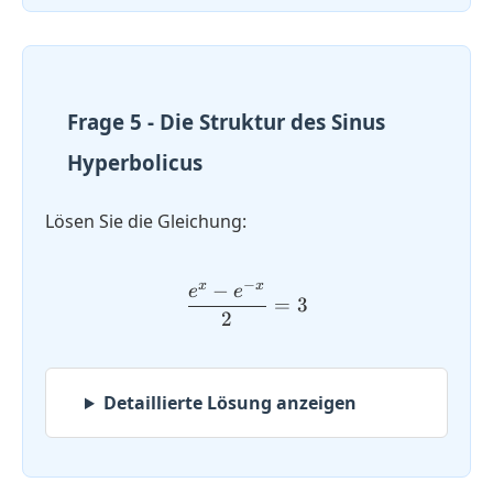
Frage 5 - Die Struktur des Sinus
Hyperbolicus
Lösen Sie die Gleichung:
−
x
x
−
\dfrac{e^x - e^{-x}}{2} =
e
e
=
3
2
Detaillierte Lösung anzeigen