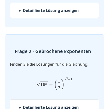
Detaillierte Lösung anzeigen
Frage 2 - Gebrochene Exponenten
Finden Sie die Lösungen für die Gleichung:
2
\sqrt{16^x} = \left( \dfr
−
1
x
1
(
)
1
6
=
x
2
Detaillierte Lösung anzeigen