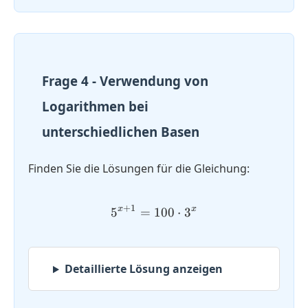
Frage 4 - Verwendung von
Logarithmen bei
unterschiedlichen Basen
Finden Sie die Lösungen für die Gleichung:
+
1
x
x
5
=
5^{x+1} = 100 \cdot 3^x
100
⋅
3
Detaillierte Lösung anzeigen