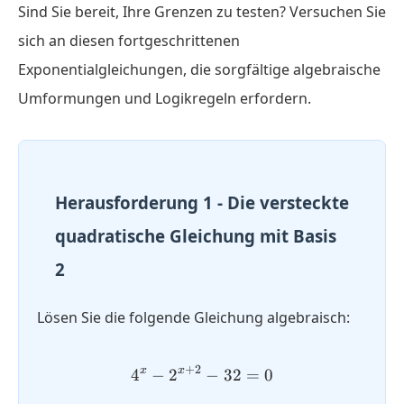
Sind Sie bereit, Ihre Grenzen zu testen? Versuchen Sie
sich an diesen fortgeschrittenen
Exponentialgleichungen, die sorgfältige algebraische
Umformungen und Logikregeln erfordern.
Herausforderung 1 - Die versteckte
quadratische Gleichung mit Basis
2
Lösen Sie die folgende Gleichung algebraisch:
+
2
x
x
4
−
2
4^x - 2^{x+2} - 32 = 0
−
32
=
0