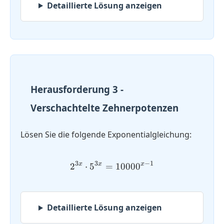
Detaillierte Lösung anzeigen
Herausforderung 3 -
Verschachtelte Zehnerpotenzen
Lösen Sie die folgende Exponentialgleichung:
3
3
−
1
x
x
x
2
⋅
5
=
2^{3x} \cdot 5^{3x} = 10
1000
0
Detaillierte Lösung anzeigen