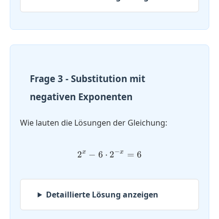
Frage 3 - Substitution mit
negativen Exponenten
Wie lauten die Lösungen der Gleichung:
−
x
x
2
−
6
⋅
2^x - 6 \cdot 2^{-x} = 6
2
=
6
Detaillierte Lösung anzeigen