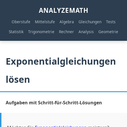
ANALYZEMATH
Oberstufe
Mittelstufe
Algebra
Gleichungen
Tests
Statistik
Trigonometrie
Rechner
Analysis
Geometrie
Exponentialgleichungen
lösen
Aufgaben mit Schritt-für-Schritt-Lösungen