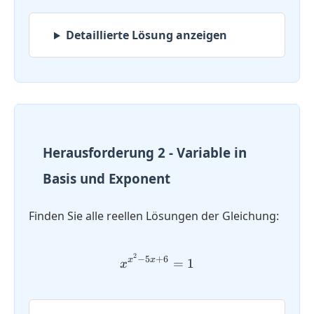
Detaillierte Lösung anzeigen
Herausforderung 2 - Variable in
Basis und Exponent
Finden Sie alle reellen Lösungen der Gleichung:
2
x^{x^2 - 5x + 6} = 1
−
5
+
6
x
x
=
1
x