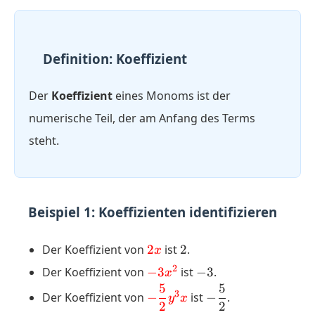
Definition: Koeffizient
Der
Koeffizient
eines Monoms ist der
numerische Teil, der am Anfang des Terms
steht.
Beispiel 1: Koeffizienten identifizieren
\color{red}
2
Der Koeffizient von
2
ist
2
.
x
{2}x
\color{red}
-3
2
Der Koeffizient von
−
3
ist
−
3
.
x
{-3}x^2
5
5
\color{red}
-
3
Der Koeffizient von
−
ist
−
.
y
x
2
2
{-
\dfrac{5}