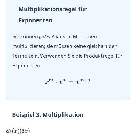
Multiplikationsregel für
Exponenten
Sie können
jedes
Paar von Monomen
multiplizieren; sie müssen keine gleichartigen
Terme sein. Verwenden Sie die Produktregel für
Exponenten:
x^m
+
⋅
=
m
n
m
n
x
x
x
\cdot
x^n =
x^{m+n}
Beispiel 3: Multiplikation
(x)
a)
(
)
(
6
)
x
x