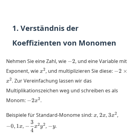
1. Verständnis der
Koeffizienten von Monomen
-2
Nehmen Sie eine Zahl, wie
−
2
, und eine Variable mit
x^2
-2
2
Exponent, wie
, und multiplizieren Sie diese:
−
2
×
x
\times
2
. Zur Vereinfachung lassen wir das
x
x^2
Multiplikationszeichen weg und schreiben es als
-2x^2
2
Monom:
−
2
.
x
x
2x
3x^2
-0,1x
2
Beispiele für Standard-Monome sind:
,
2
,
3
,
x
x
x
3
-\dfrac{3}
-
2
2
−
0
,
1
,
−
,
−
.
x
x
y
y
4
{4}x^2y^2
y