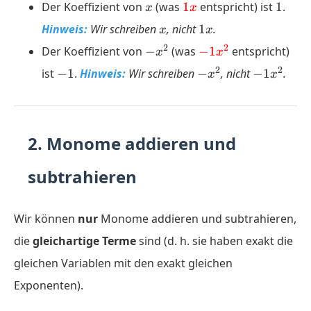
x
\color{red}
1
Der Koeffizient von
(was
1
entspricht) ist
1
.
\dfrac{5}
{2}
x
x
{1}x
{2}}y^3x
x
1x
Hinweis:
Wir schreiben
, nicht
1
.
x
x
-
\color{red}
2
2
Der Koeffizient von
−
(was
−
1
entspricht)
x
x
x^2
{-1}x^2
-1
-
-1x^2
2
2
ist
−
1
.
Hinweis:
Wir schreiben
−
, nicht
−
1
.
x
x
x^2
2. Monome addieren und
subtrahieren
Wir können
nur
Monome addieren und subtrahieren,
die
gleichartige Terme
sind (d. h. sie haben exakt die
gleichen Variablen mit den exakt gleichen
Exponenten).