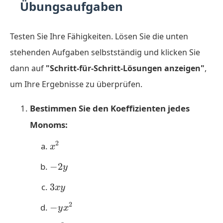
Übungsaufgaben
Testen Sie Ihre Fähigkeiten. Lösen Sie die unten
stehenden Aufgaben selbstständig und klicken Sie
dann auf
"Schritt-für-Schritt-Lösungen anzeigen"
,
um Ihre Ergebnisse zu überprüfen.
Bestimmen Sie den Koeffizienten jedes
Monoms:
x^2
2
x
-2y
−
2
y
3xy
3
x
y
-
2
−
y
x
yx^2