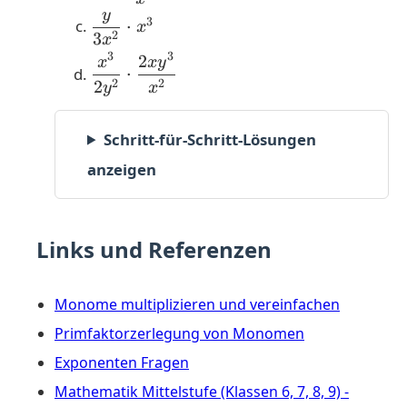
y
{x^2}
\dfrac{y}
3
⋅
x
2
3
x
{3x^2}
3
3
2
\dfrac{x^3}
x
x
y
\cdot x^3
⋅
{2y^2} \cdot
2
2
2
y
x
\dfrac{2xy^3}
{x^2}
Schritt-für-Schritt-Lösungen
anzeigen
Links und Referenzen
Monome multiplizieren und vereinfachen
Primfaktorzerlegung von Monomen
Exponenten Fragen
Mathematik Mittelstufe (Klassen 6, 7, 8, 9) -