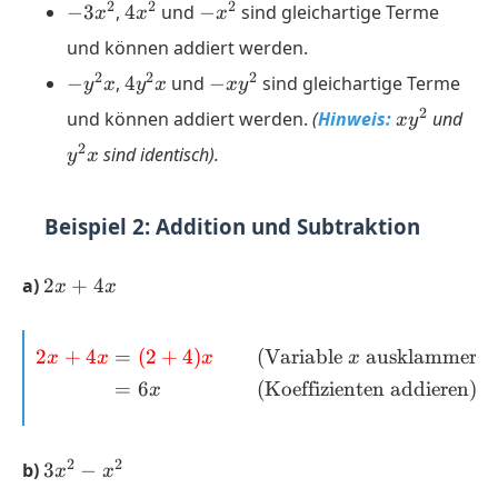
-3x^2
4x^2
-
2
2
2
−
3
,
4
und
−
sind gleichartige Terme
x
x
x
x^2
und können addiert werden.
-
4y^2x
-
2
2
2
−
,
4
und
−
sind gleichartige Terme
y
x
y
x
x
y
y^2x
xy^2
xy^2
y^2
2
und können addiert werden.
(
Hinweis:
und
x
y
2
sind identisch).
y
x
Beispiel 2: Addition und Subtraktion
2x
a)
2
+
4
x
x
+
4x
2
+
4
=
(
2
+
4
)
(Variable
ausklammern)
\begin{aligned} \color{r
x
x
x
x
=
6
(Koeffizienten addieren)
x
3x^2
2
2
b)
3
−
x
x
-