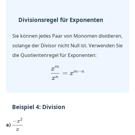
Divisionsregel für Exponenten
Sie können jedes Paar von Monomen dividieren,
solange der Divisor nicht Null ist. Verwenden Sie
die Quotientenregel für Exponenten:
m
x
\dfrac{x^m}
−
=
m
n
x
{x^n} =
n
x
x^{m-n}
Beispiel 4: Division
2
−
\dfrac{-
x
a)
x^2}
x