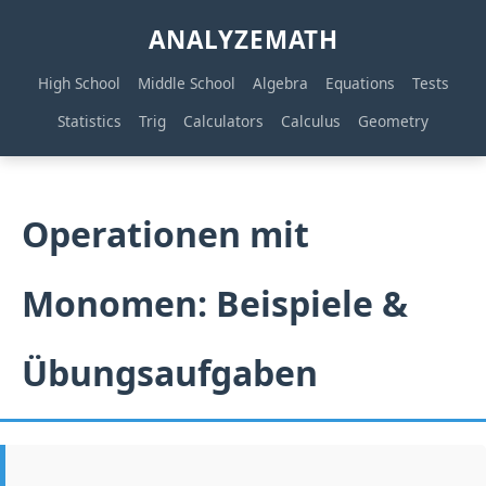
ANALYZEMATH
High School
Middle School
Algebra
Equations
Tests
Statistics
Trig
Calculators
Calculus
Geometry
Operationen mit
Monomen: Beispiele &
Übungsaufgaben