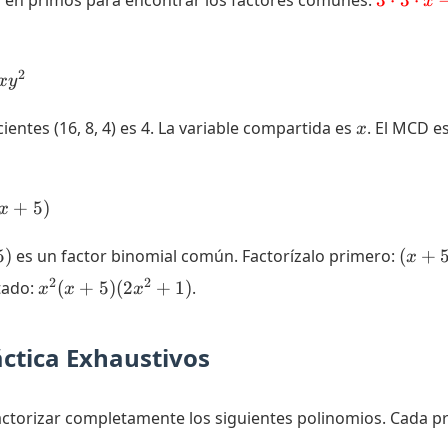
n en primos para encontrar los factores comunes:
3
⋅
3
⋅
x
{3} \cdo
\cdot x -
\cdot
2
x
y
\color{r
{3}
x
ientes (16, 8, 4) es 4. La variable compartida es
. El MCD e
x
+
5
)
x
(x +
5
)
es un factor binomial común. Factorízalo primero:
(
+
x
5)
x^2(x
2
2
tado:
(
+
5
)
(
2
+
1
)
.
x
x
x
(2x^4
+ 5)
+
(2x^2
x^2)
ctica Exhaustivos
+ 1)
ctorizar completamente los siguientes polinomios. Cada pr