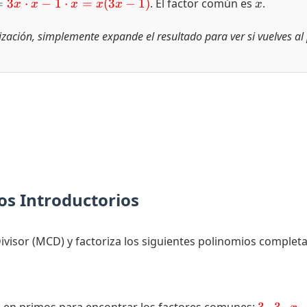
=
x
=
3
⋅
−
1
⋅
=
(
3
−
1
)
. El factor común es
.
x
x
x
x
x
x
 x
d}
rización, simplemente expande el resultado para ver si vuelves al
d}
 2
2)
d}
3x
os Introductorios
ivisor (MCD) y factoriza los siguientes polinomios complet
\color{r