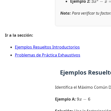
3x^2 - x 
2
Ejemplo 2:
3
−
x
x
{2} \cdot
\color{re
+
3x \cdot
Nota:
Para verificar tu facto
\color{re
{x} - 1
{2} \cdot
\cdot
= 2(x + 
\color{re
{x} = x(
Ir a la sección:
- 1)
Ejemplos Resueltos Introductorios
Problemas de Práctica Exhaustivos
Ejemplos Resuelt
Identifica el Máximo Común D
9x
Ejemplo A:
9
−
6
x
-
6