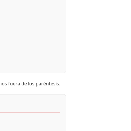
cdot c
b + c)
os fuera de los paréntesis.