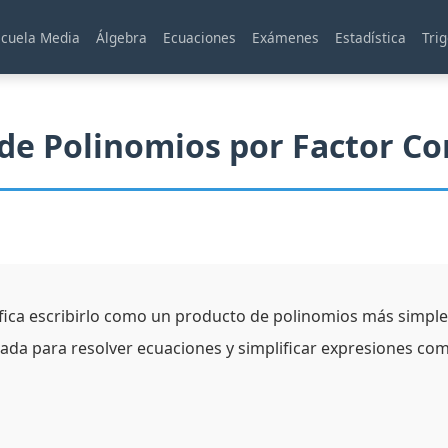
scuela Media
Álgebra
Ecuaciones
Exámenes
Estadística
Tri
 de Polinomios por Factor C
fica escribirlo como un producto de polinomios más simples
ada para resolver ecuaciones y simplificar expresiones com