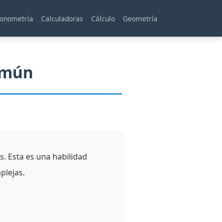
gonometría
Calculadoras
Cálculo
Geometría
omún
. Esta es una habilidad
plejas.