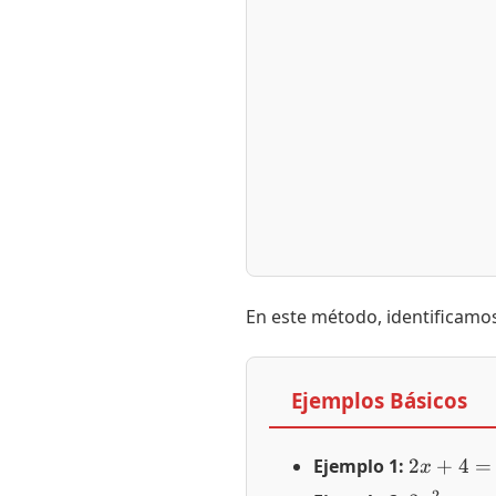
En este método, identificamo
Ejemplos Básicos
2x + 4 =
Ejemplo 1:
2
+
4
=
x
\color{re