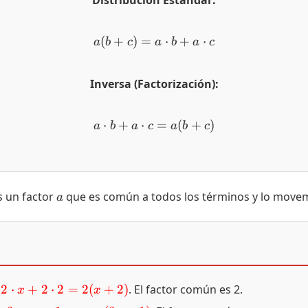
Distribución Estándar:
(
+
)
=
a(b + c) = a \cdot b + a \
⋅
+
⋅
a
b
c
a
b
a
c
Inversa (Factorización):
⋅
+
⋅
a \cdot b + a \cdot c = a(
=
(
+
)
a
b
a
c
a
b
c
a
s un factor
que es común a todos los términos y lo movem
a
2
⋅
+
2
⋅
2
=
2
(
+
2
)
. El factor común es 2.
x
x
d}