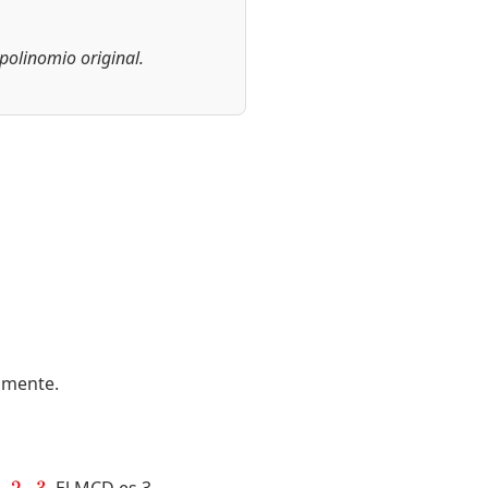
 polinomio original.
amente.
ed}