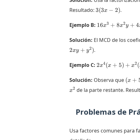
Solución:
Usa la factorizació
3(3x
Resultado:
3
(
3
−
2
)
.
x
- 2)
16x^3
3
2
Ejemplo B:
16
+
8
+
4
x
x
y
+
8x^2y
Solución:
El MCD de los coefic
+
2
2
+
)
.
x
y
y
4xy^2
2x^4(x
4
2
Ejemplo C:
2
(
+
5
)
+
(
x
x
x
+ 5) +
x^2(x
(x
Solución:
Observa que
(
+
x
+ 5)
+
2
de la parte restante. Resul
x
5)
Problemas de Prá
Usa factores comunes para fa