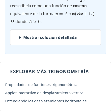
2
\sin\left(4x
reescríbela como una función de
coseno
-
y = A
\dfrac{\pi}
equivalente de la forma
=
c
o
s
(
+
)
+
y
A
B
x
C
\cos(Bx
{2}\right)
A
donde
>
0
.
D
A
+ C) +
+ 5
>
D
0
Mostrar solución detallada
EXPLORAR MÁS TRIGONOMETRÍA
Propiedades de funciones trigonométricas
Applet interactivo de desplazamiento vertical
Entendiendo los desplazamientos horizontales