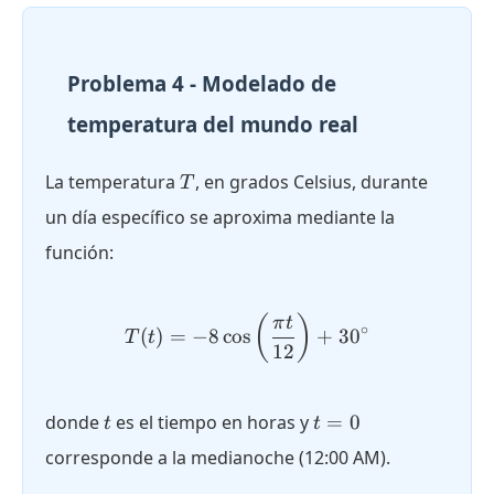
Problema 4 - Modelado de
temperatura del mundo real
T
La temperatura
, en grados Celsius, durante
T
un día específico se aproxima mediante la
función:
T(t) = -8\cos\left(\dfrac{
(
)
π
t
∘
(
)
=
−
8
c
o
s
+
3
0
T
t
12
t
t
donde
es el tiempo en horas y
=
0
t
t
=
corresponde a la medianoche (12:00 AM).
0