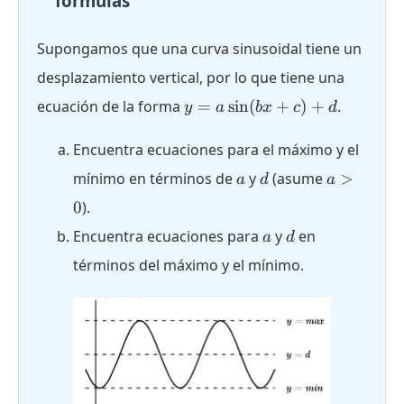
fórmulas
Supongamos que una curva sinusoidal tiene un
desplazamiento vertical, por lo que tiene una
y = a
ecuación de la forma
=
s
i
n
(
+
)
+
.
y
a
b
x
c
d
\sin(bx
+ c) +
Encuentra ecuaciones para el máximo y el
d
a
d
a
mínimo en términos de
y
(asume
>
a
d
a
>
0
).
0
a
d
Encuentra ecuaciones para
y
en
a
d
términos del máximo y el mínimo.