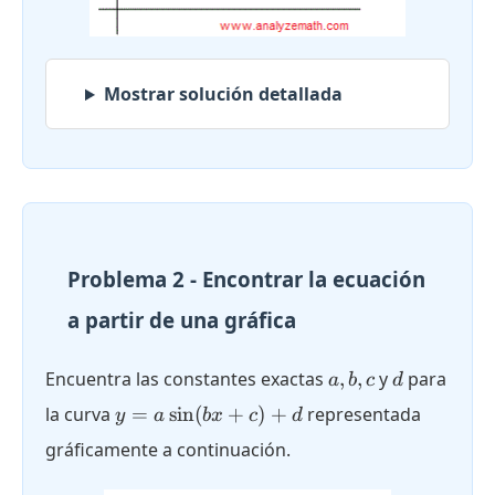
Mostrar solución detallada
Problema 2 - Encontrar la ecuación
a partir de una gráfica
a,
d
Encuentra las constantes exactas
,
,
y
para
a
b
c
d
b,
y = a
la curva
=
s
i
n
(
+
)
+
representada
y
a
b
x
c
d
c
\sin(bx
gráficamente a continuación.
+ c) +
d