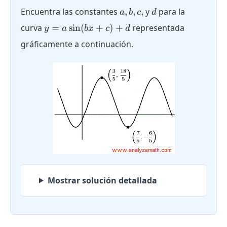
a,
d
Encuentra las constantes
,
,
,
y
para la
a
b
c
d
b,
y = a
curva
=
s
i
n
(
+
)
+
representada
y
a
b
x
c
d
c,
\sin(bx
gráficamente a continuación.
+ c) +
d
Mostrar solución detallada