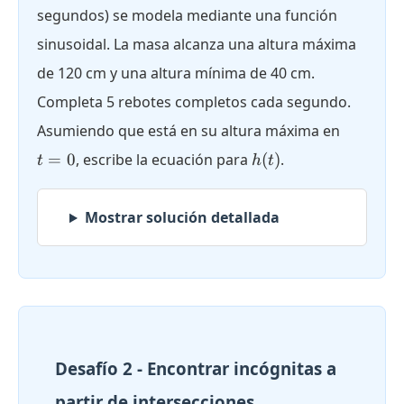
segundos) se modela mediante una función
sinusoidal. La masa alcanza una altura máxima
de 120 cm y una altura mínima de 40 cm.
Completa 5 rebotes completos cada segundo.
t
Asumiendo que está en su altura máxima en
=
h(t)
=
0
, escribe la ecuación para
(
)
.
t
h
t
0
Mostrar solución detallada
Desafío 2 - Encontrar incógnitas a
partir de intersecciones