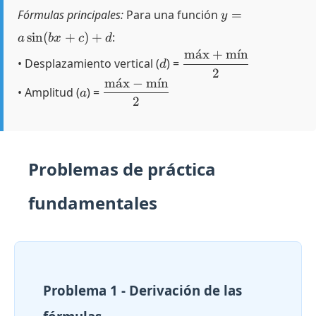
y = a
Fórmulas principales:
Para una función
=
y
\sin(bx
s
i
n
(
+
)
+
:
a
b
x
c
d
+ c) +
m
a
ˊ
x
+
m
ˊ
ı
n
d
\dfrac{\text{máx}
d
• Desplazamiento vertical (
) =
d
+ \text{mín}}{2}
2
m
a
ˊ
x
−
m
ˊ
ı
n
a
\dfrac{\text{máx}
• Amplitud (
) =
a
- \text{mín}}{2}
2
Problemas de práctica
fundamentales
Problema 1 - Derivación de las