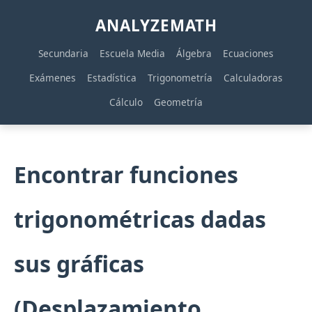
ANALYZEMATH
Secundaria
Escuela Media
Álgebra
Ecuaciones
Exámenes
Estadística
Trigonometría
Calculadoras
Cálculo
Geometría
Encontrar funciones
trigonométricas dadas
sus gráficas
(Desplazamiento