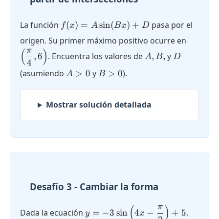
f(x) = A
La función
(
)
=
s
i
n
(
)
+
pasa por el
f
x
A
B
x
D
\sin(Bx)
\left(\d
origen. Su primer máximo positivo ocurre en
+ D
{4}, 6\r
π
(
)
A,
D
,
6
. Encuentra los valores de
,
,
y
A
B
D
4
B,
A
B
(asumiendo
>
0
y
>
0
).
A
B
>
>
0
0
Mostrar solución detallada
Desafío 3 - Cambiar la forma
π
(
)
y = -3
Dada la ecuación
=
−
3
s
i
n
4
−
+
5
,
y
x