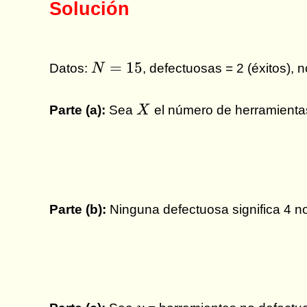
Solución
N
=
15
Datos:
N
, defectuosas = 2 (éxitos),
=
15
X
Parte (a):
Sea
X
el número de herramient
Parte (b):
Ninguna defectuosa significa 4 n
y