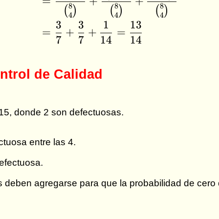
=
+
+
8
8
8
(
)
(
)
(
)
4
4
4
3
3
1
13
=
+
+
=
7
7
14
14
ntrol de Calidad
 15, donde 2 son defectuosas.
tuosa entre las 4.
efectuosa.
 deben agregarse para que la probabilidad de cero