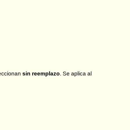
leccionan
sin reemplazo
. Se aplica al
ac{M!}{m!(M-m)!}