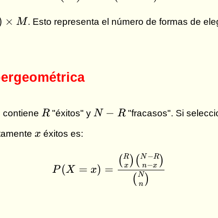
)
×
M
. Esto representa el número de formas de ele
pergeométrica
R
N-
−
 contiene
R
"éxitos" y
N
R
"fracasos". Si selec
R
x
ctamente
x
éxitos es:
−
R
N
R
P(X = x) = \frac{\
(
)
(
)
−
x
n
x
(
=
)
=
P
X
x
N
(
)
n