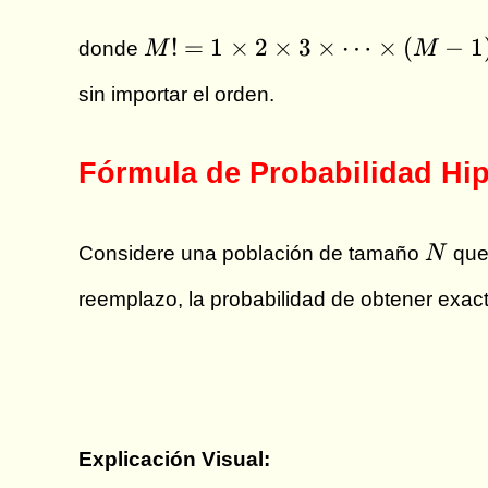
M! =
!
=
1
×
2
×
3
×
⋯
×
(
−
1
donde
M
M
1
sin importar el orden.
\times
2
\times
Fórmula de Probabilidad Hi
3
\times
N
\cdots
Considere una población de tamaño
N
que
\times
reemplazo, la probabilidad de obtener exa
(M-1)
\times
M
Explicación Visual: