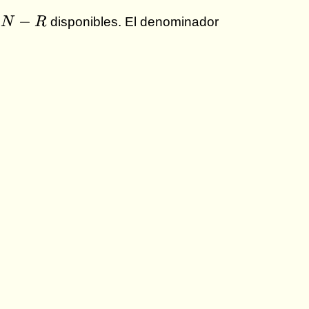
N-
−
s
N
R
disponibles. El denominador
R