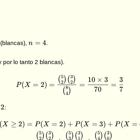
n
=
4
(blancas),
n
.
=
4
y por lo tanto 2 blancas).
5
3
P(X = 2) = \frac{\b
(
)
(
)
10
×
3
3
2
2
(
=
2
)
=
=
=
P
X
8
70
7
(
)
4
2
:
(
≥
2
)
=
(
=
2
)
+
(
=
3
)
+
(
=
\begin{aligned} P(X
X
P
X
P
X
P
X
5
3
5
3
5
3
(
)
(
)
(
)
(
)
(
)
(
)
2
2
3
1
4
0