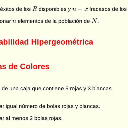
R
n-
−
éxitos de los
R
disponibles
y
n
x
fracasos de lo
x
n
N
ionar
n
elementos de la población de
N
.
abilidad Hipergeométrica
as de Colores
 de una caja que contiene 5 rojas y 3 blancas.
ar igual número de bolas rojas y blancas.
ar al menos 2 bolas rojas.