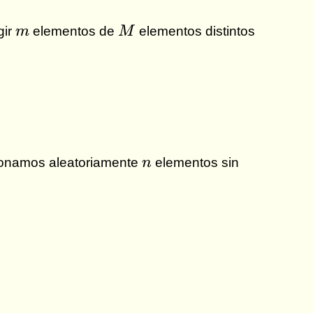
m
M
gir
m
elementos de
M
elementos distintos
n
cionamos aleatoriamente
n
elementos sin
binom{R}{x} \binom{N-R}{n-x}}{\binom{N