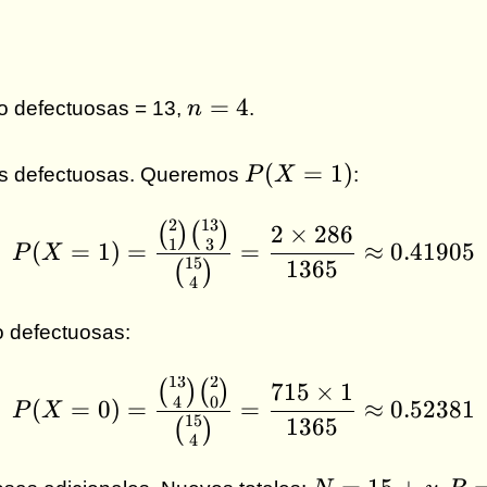
n
=
4
 no defectuosas = 13,
n
.
=
4
P(X
(
=
1
)
as defectuosas. Queremos
P
X
:
=
1)
2
13
P(X = 1) = \frac{\b
(
)
(
)
2
×
286
1
3
(
=
1
)
=
=
≈
0.41905
P
X
15
1365
(
)
4
o defectuosas:
13
2
P(X = 0) = \frac{\b
(
)
(
)
715
×
1
4
0
(
=
0
)
=
=
≈
0.52381
P
X
15
1365
(
)
4
N
R