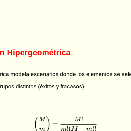
ón Hipergeométrica
étrica modela escenarios donde los elementos se se
upos distintos (éxitos y fracasos).
!
(
)
\binom{M}{m} = \fr
M
M
=
!
(
−
)!
m
m
M
m