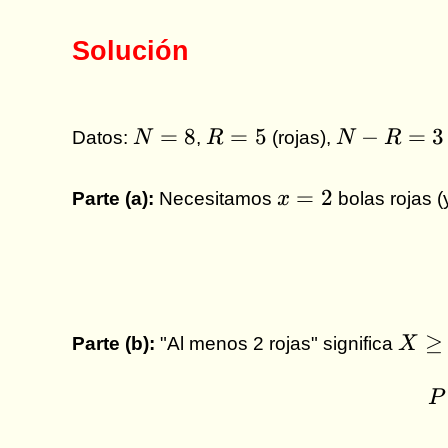
Solución
N
R
N-
=
8
=
5
−
=
3
Datos:
N
,
R
(rojas),
N
R
=
=
R
8
5
=
x
=
2
Parte (a):
Necesitamos
x
bolas rojas (
3
=
2
X
≥
Parte (b):
"Al menos 2 rojas" significa
X
\ge
2
P