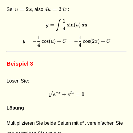
u
du
=
2
=
2
Sei
u
x
, also
d
u
d
x
:
=
=
1
2x
2dx
∫
y = \int \frac{1}{4}\sin(u)
=
s
i
n
(
)
y
u
d
u
4
1
1
y = -\frac{1}{4}\cos(u) + 
=
−
c
o
s
(
)
+
=
−
c
o
s
(
2
)
+
y
u
C
x
C
4
4
Beispiel 3
Lösen Sie:
′
−
2
+
y'e^{-x} + e^{2x} = 0
=
0
x
x
y
e
e
Lösung
e^x
x
Multiplizieren Sie beide Seiten mit
e
, vereinfachen Sie