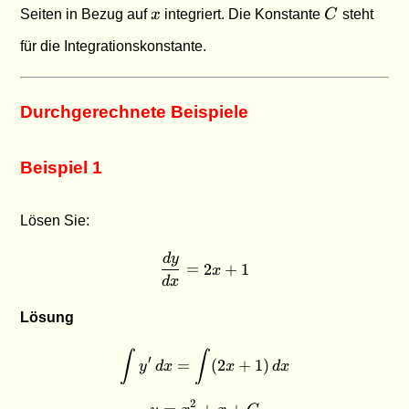
x
C
Seiten in Bezug auf
x
integriert. Die Konstante
C
steht
für die Integrationskonstante.
Durchgerechnete Beispiele
Beispiel 1
Lösen Sie:
d
y
\frac{dy}{dx} = 2x + 1
=
2
+
1
x
d
x
Lösung
∫
∫
\int y' \, dx = \int (2x + 1
′
=
(
2
+
1
)
y
d
x
x
d
x
2
=
+
y = x^2 + x + C
+