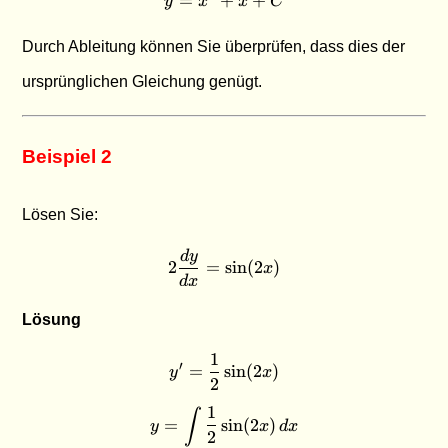
y
x
x
C
Durch Ableitung können Sie überprüfen, dass dies der
ursprünglichen Gleichung genügt.
Beispiel 2
Lösen Sie:
d
y
2\frac{dy}{dx} = \sin(2x)
2
=
s
i
n
(
2
)
x
d
x
Lösung
1
y' = \frac{1}{2}\sin(2x)
′
=
s
i
n
(
2
)
y
x
2
1
∫
y = \int \frac{1}{2}\sin(2x
=
s
i
n
(
2
)
y
x
d
x
2