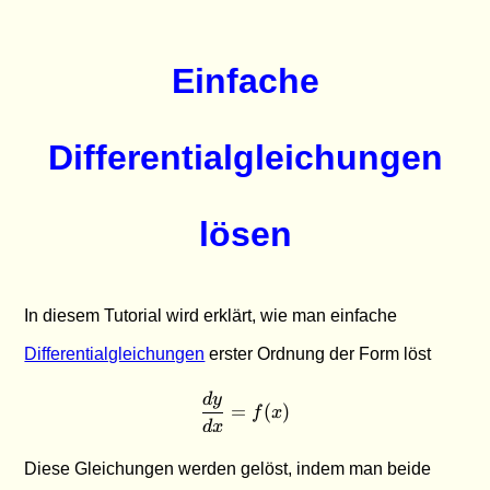
Einfache
Differentialgleichungen
lösen
In diesem Tutorial wird erklärt, wie man einfache
Differentialgleichungen
erster Ordnung der Form löst
d
y
\frac{dy}{dx} = f(x)
=
(
)
f
x
d
x
Diese Gleichungen werden gelöst, indem man beide